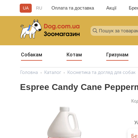
Оплата та доставка
Акції
Бре
UA
RU
Собакам
Котам
Гризунам
Головна
Каталог
Косметика та догляд для собак
Espree Candy Cane Pepperm
Ко
У
Бе