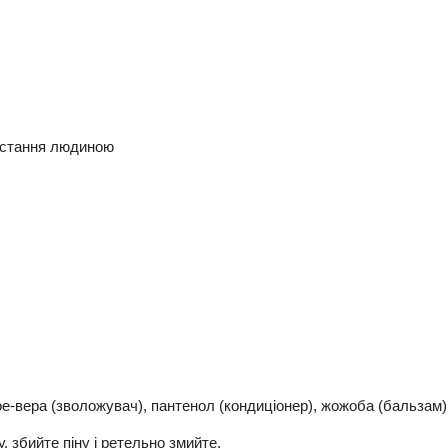
ристання людиною
е-вера (зволожувач), пантенол (кондиціонер), жожоба (бальзам), 
 збийте піну і ретельно змийте.