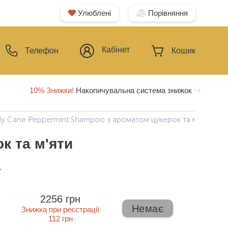
Улюблені
Порівняння
Кабінет
Телефон
Кошик
10% Знижки!
Накопичувальна система знижок
y Cane Peppermint Shampoo з ароматом цукерок та м'яти
к та м'яти
ї
2256 грн
Немає
Знижка при реєстрації
112 грн