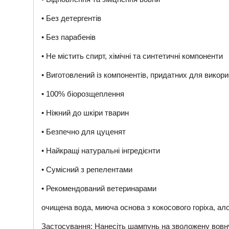
• Без детергентів
• Без парабенів
• Не містить спирт, хімічні та синтетичні компоненти
• Виготовлений із компонентів, придатних для вико
• 100% біорозщеплення
• Ніжний до шкіри тварин
• Безпечно для цуценят
• Найкращі натуральні інгредієнти
• Сумісний з репелентами
• Рекомендований ветеринарами
очищена вода, миюча основа з кокосового горіха, ало
Застосування: Нанесіть шампунь на зволожену вовну,