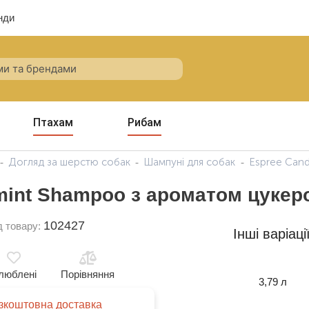
нди
Птахам
Рибам
Догляд за шерстю собак
Шампуні для собак
Espree Cand
int Shampoo з ароматом цукеро
102427
д товару:
Інші варіаці
люблені
Порівняння
3,79 л
зкоштовна доставка