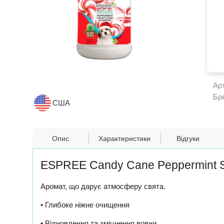
Ар
Бр
США
Опис
Характеристики
Відгуки
ESPREE Candy Cane Peppermint S
Аромат, що дарує атмосферу свята.
• Глибоке ніжне очищення
• Відновлення та зміцнення вовни