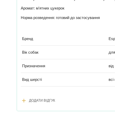
Аромат: м'ятних цукерок
Норма розведення: готовий до застосування
Бренд
Esp
Вік собак
для
Призначення
від
Вид шерсті
всі
add
ДОДАТИ ВІДГУК