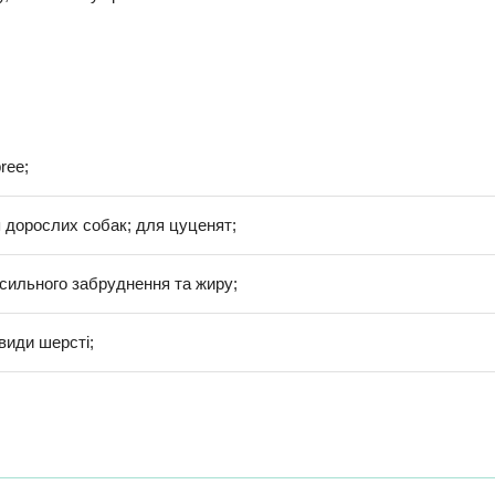
ree;
 дорослих собак; для цуценят;
 сильного забруднення та жиру;
 види шерсті;