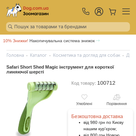
10% Знижки!
Накопичувальна система знижок
Головна
Каталог
Косметика та догляд для собак
Догл
Safari Short Shed Magic інструмент для короткої
линяючої шерсті
100712
Код товару:
Улюблені
Порівняння
Безкоштовна доставка
від 980 грн по Києву
нашим кур'єром;
від 800 грн Новою