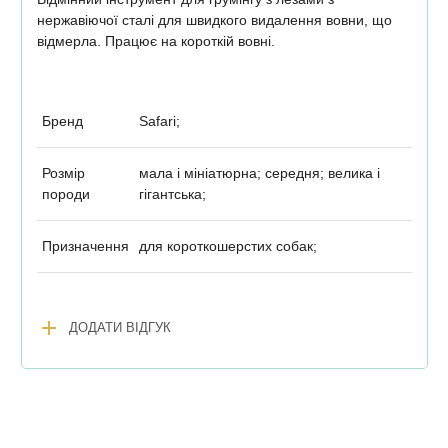
нержавіючої сталі для швидкого видалення вовни, що
відмерла. Працює на короткій вовні.
Бренд
Safari;
Розмір
мала і мініатюрна; середня; велика і
породи
гігантська;
Призначення
для короткошерстих собак;
add
ДОДАТИ ВІДГУК