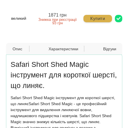
1871 грн
Купити
великий
Знижка при реєстрації
93 грн
Опис
Характеристики
Відгуки
Safari Short Shed Magic
інструмент для короткої шерсті,
що линяє.
Safari Short Shed Magic інструмент для короткої шерсті,
що линяєSafari Short Shed Magic - це професійний
інструмент для видалення линяючої вовни,
надлишкового підшерстка і ковтунів. Safari Short Shed
Magic значно знижує кількість шерсті, що линяє.
Відмінний інструмент для грумінгу з лезами з