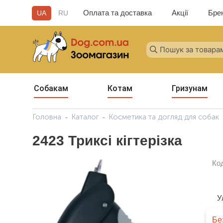
Оплата та доставка
Акції
Бре
UA
RU
Собакам
Котам
Гризунам
Головна
Каталог
Косметика та догляд для собак
2423 Триксі кігтерізка
Ко
У
Бе