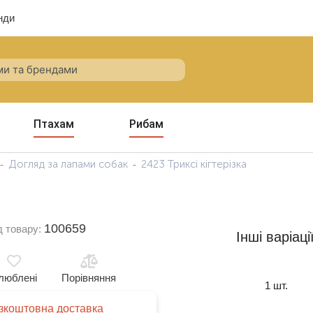
нди
Птахам
Рибам
Догляд за лапами собак
2423 Триксі кігтерізка
100659
д товару:
Інші варіаці
люблені
Порівняння
1 шт.
зкоштовна доставка