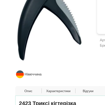
Ар
Бр
Німеччина
Опис
Характеристики
Відгуки
2423 Триксі кігтерізка