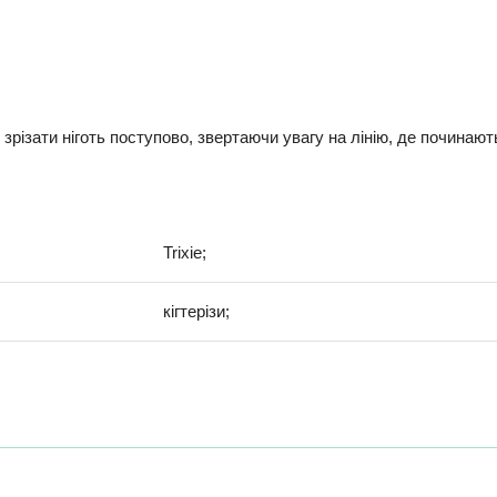
 зрізати ніготь поступово, звертаючи увагу на лінію, де починают
Trixie;
кігтерізи;