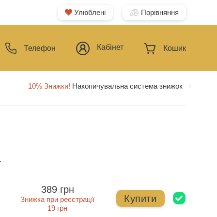
Улюблені
Порівняння
Кабінет
Телефон
Кошик
10% Знижки!
Накопичувальна система знижок
ї
389 грн
Купити
Знижка при реєстрації
19 грн