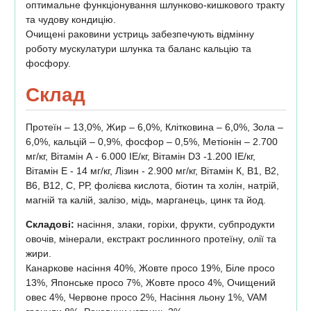
оптимальне функціонування шлунково-кишкового тракту
та чудову кондицію.
Очищені раковини устриць забезпечують відмінну
роботу мускулатури шлунка та баланс кальцію та
фосфору.
Склад
Протеїн – 13,0%, Жир – 6,0%, Клітковина – 6,0%, Зола –
6,0%, кальцій – 0,9%, фосфор – 0,5%, Метіонін – 2.700
мг/кг, Вітамін А - 6.000 ІЕ/кг, Вітамін D3 -1.200 ІЕ/кг,
Вітамін Е - 14 мг/кг, Лізин - 2.900 мг/кг, Вітамін К, В1, В2,
В6, В12, С, РР, фолієва кислота, біотин та холін, натрій,
магній та калій, залізо, мідь, марганець, цинк та йод.
Складові:
насіння, злаки, горіхи, фрукти, субпродукти
овочів, мінерали, екстракт рослинного протеїну, олії та
жири.
Канаркове насіння 40%, Жовте просо 19%, Біле просо
13%, Японське просо 7%, Жовте просо 4%, Очищений
овес 4%, Червоне просо 2%, Насіння льону 1%, VAM