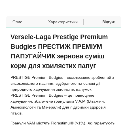
Опис
Характеристики
Відгуки
Versele-Laga Prestige Premium
Вudgies ПРЕСТИЖ ПРЕМІУМ
ПАПУГАЙЧИК зернова суміш
корм для хвилястих папуг
PRESTIGE Premium Budgies - ексклюзивно зроблений з
високоякісного насіння, відібраного на основі дії
природного харчування хвилястих папужок.
PRESTIGE Premium Budgies – це повноцінне
харчування, збагачене гранулами V.A.M (Вітаміни,
Амінокислоти та Мінерали) для підтримки здоров'я
птахів.
Гранули VAM містять Florastimul® (>1%), які гарантують