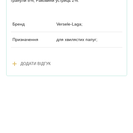
гранули 8%, Раковини устриць 2%.
Бренд
Versele-Laga;
Призначення
для хвилястих папуг;
add
ДОДАТИ ВІДГУК