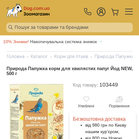
10% Знижки!
Накопичувальна система знижок
Головна
Каталог
Корм для птахів
Природа Папужка ко
Природа Папужка корм для хвилястих папуг Йод NEW,
500 г
103449
Код товару:
Улюблені
Порівняння
Безкоштовна доставка
від 980 грн по Києву
нашим кур'єром;
від 800 грн Новою