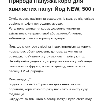
Природа Папужка корм для
хвилястих папуг Йод NEW, 500 г
Суміш зерен, насіння та сухофруктів культур відповідає
раціону птахів у природних умовах.
Регулярне вживання корму дозволяє уникнути
авітамінозу, неправильної або затяжної линьки,
забезпечує птахам хорошу кондицію.
Йод, що міститься у вівсі та інших інгредієнтах корму,
нормалізує обмін речовин, допомагає уникнути
розладів, пов’язаних з утриманням птахів у клітці.
Не забувайте додавати до раціону вашого улюбленця
свіжі овочі та фрукти, а також крейду, мінерали та
ласощі ТМ «Природа».
Рекомендації:
Годувати птахів 2 - 3 рази на день невеликими
порціями, корм кожного разу насипати в чисту суху
годівницю.
Слідкуйте за тим, щоб в поїлці завжди була свіжа вода.