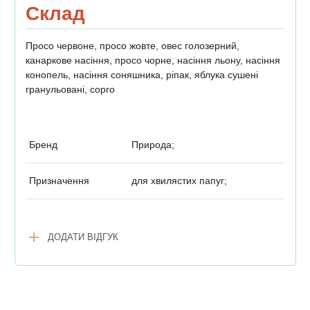
Склад
Просо червоне, просо жовте, овес голозерний,
канаркове насіння, просо чорне, насіння льону, насіння
конопель, насіння соняшника, ріпак, яблука сушені
гранульовані, сорго
Бренд
Природа;
Призначення
для хвилястих папуг;
add
ДОДАТИ ВІДГУК