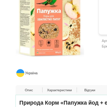
Ар
Бр
Україна
Опис
Характеристики
Відгуки
Природа Корм ​​«Папужка йод + 