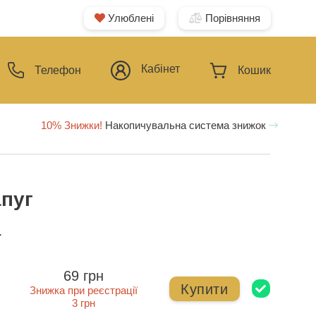
Улюблені
Порівняння
Кабінет
Телефон
Кошик
10% Знижки!
Накопичувальна система знижок
апуг
ї
69 грн
Купити
Знижка при реєстрації
3 грн