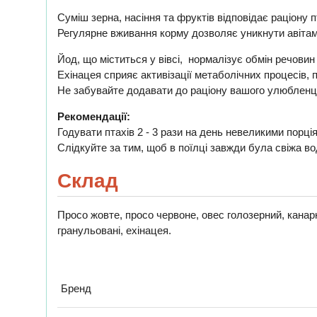
Суміш зерна, насіння та фруктів відповідає раціону 
Регулярне вживання корму дозволяє уникнути авітам
Йод, що міститься у вівсі, нормалізує обмін речовин
Ехінацея сприяє активізації метаболічних процесів,
Не забувайте додавати до раціону вашого улюбленц
Рекомендації:
Годувати птахів 2 - 3 рази на день невеликими порці
Слідкуйте за тим, щоб в поїлці завжди була свіжа во
Склад
Просо жовте, просо червоне, овес голозерний, канарк
гранульовані, ехінацея.
Бренд