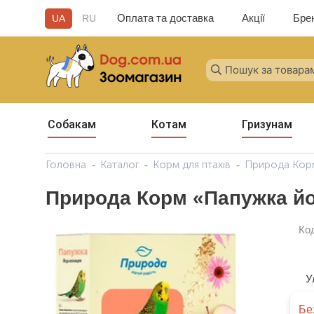
Оплата та доставка
Акції
Бре
UA
RU
Собакам
Котам
Гризунам
Головна
Каталог
Корм для птахів
Природа Корм 
Природа Корм ​​«Папужка й
Ко
У
Бе