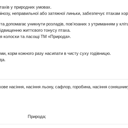
птахів у природних умовах.
інозу, неправильної або затяжної линьки, забезпечує птахам хо
 та допомагає уникнути розладів, пов'язаних з утриманням у кліт
 підвищенню життєвого тонусу птаха.
я колоски та ласощі ТМ «Природа».
ями, корм кожного разу насипати в чисту суху годівницю.
да.
ове насіння, насіння льону, сафлор, горобина, насіння соняшнику
Природа;