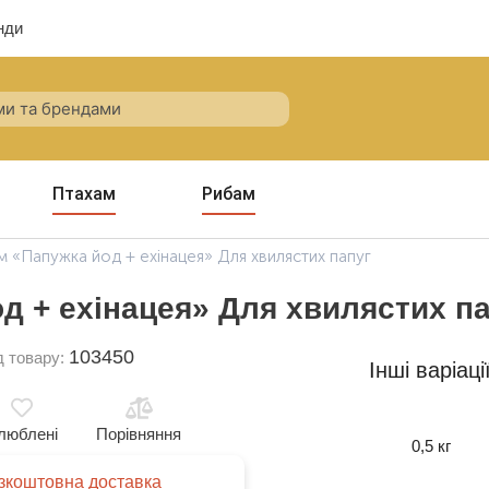
нди
Птахам
Рибам
​​«Папужка йод + ехінацея» Для хвилястих папуг
од + ехінацея» Для хвилястих п
103450
д товару:
Інші варіаці
люблені
Порівняння
0,5 кг
зкоштовна доставка