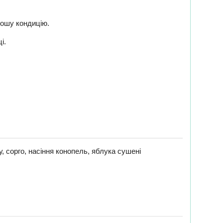
рошу кондицію.
ці.
, сорго, насіння конопель, яблука сушені