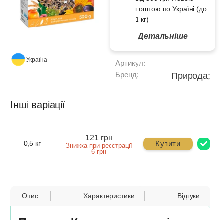
поштою по Україні (до
1 кг)
Детальніше
Україна
Артикул:
Бренд:
Природа;
Інші варіації
121 грн
Купити
0,5 кг
Знижка при реєстрації
6 грн
Опис
Характеристики
Відгуки