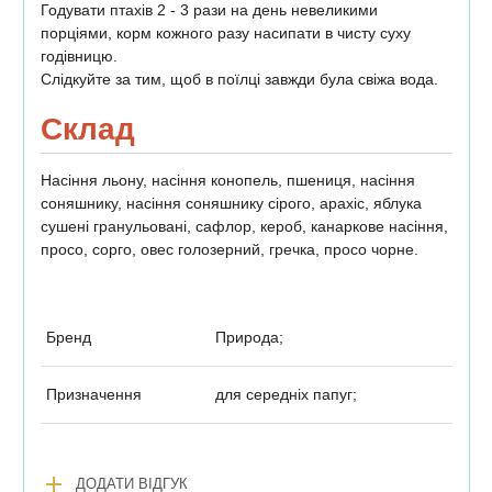
Годувати птахів 2 - 3 рази на день невеликими
порціями, корм кожного разу насипати в чисту суху
годівницю.
Слідкуйте за тим, щоб в поїлці завжди була свіжа вода.
Склад
Насіння льону, насіння конопель, пшениця, насіння
соняшнику, насіння соняшнику сірого, арахіс, яблука
сушені гранульовані, сафлор, кероб, канаркове насіння,
просо, сорго, овес голозерний, гречка, просо чорне.
Бренд
Природа;
Призначення
для середніх папуг;
add
ДОДАТИ ВІДГУК