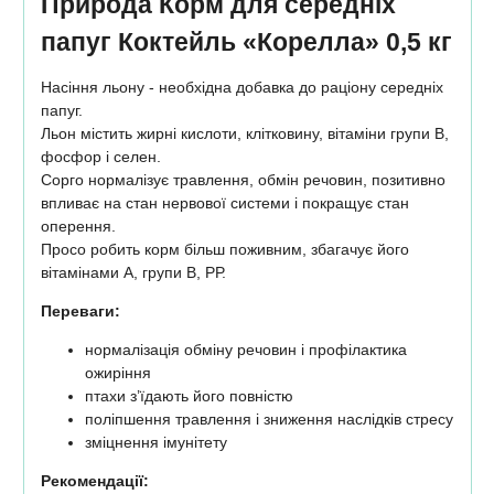
Природа Корм ​​для середніх
папуг Коктейль «Корелла» 0,5 кг
Насіння льону - необхідна добавка до раціону середніх
папуг.
Льон містить жирні кислоти, клітковину, вітаміни групи В,
фосфор і селен.
Сорго нормалізує травлення, обмін речовин, позитивно
впливає на стан нервової системи і покращує стан
оперення.
Просо робить корм більш поживним, збагачує його
вітамінами А, групи В, РР.
Переваги:
нормалізація обміну речовин і профілактика
ожиріння
птахи з’їдають його повністю
поліпшення травлення і зниження наслідків стресу
зміцнення імунітету
Рекомендації: