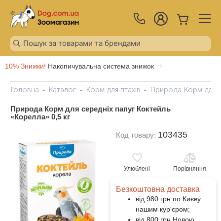
10% Знижки!
Накопичувальна система знижок
Головна
Каталог
Корм для птахів
Природа Корм ​​для 
Природа Корм ​​для середніх папуг Коктейль
«Корелла» 0,5 кг
103435
Код товару:
Улюблені
Порівняння
Безкоштовна доставка
від 980 грн по Києву
нашим кур'єром;
від 800 грн Новою