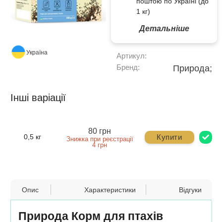
поштою по Україні (до
1 кг)
Детальніше
Україна
Артикул:
Бренд:
Природа;
Інші варіації
80 грн
Купити
0,5 кг
Знижка при реєстрації
4 грн
Опис
Характеристики
Відгуки
Природа Корм ​​для птахів