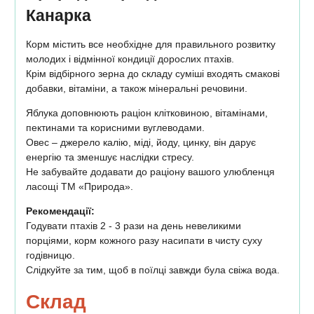
Канарка
Корм містить все необхідне для правильного розвитку
молодих і відмінної кондиції дорослих птахів.
Крім відбірного зерна до складу суміші входять смакові
добавки, вітаміни, а також мінеральні речовини.
Яблука доповнюють раціон клітковиною, вітамінами,
пектинами та корисними вуглеводами.
Овес – джерело калію, міді, йоду, цинку, він дарує
енергію та зменшує наслідки стресу.
Не забувайте додавати до раціону вашого улюбленця
ласощі ТМ «Природа».
Рекомендації:
Годувати птахів 2 - 3 рази на день невеликими
порціями, корм кожного разу насипати в чисту суху
годівницю.
Слідкуйте за тим, щоб в поїлці завжди була свіжа вода.
Склад