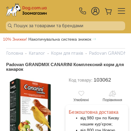
10% Знижки!
Накопичувальна система знижок
Головна
Каталог
Корм для птахів
Padovan GRANDMIX 
Padovan GRANDMIX CANARINI Комплексний корм для
канарок
103062
Код товару:
Улюблені
Порівняння
Безкоштовна доставка
від 980 грн по Києву
нашим кур'єром;
від 800 грн Новою