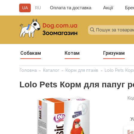
Оплата та доставка
Акції
Бре
UA
RU
Собакам
Котам
Гризунам
Головна
Каталог
Корм для птахів
Lolo Pets Кор
Lolo Pets Корм для папуг 
Ко
У
Бе