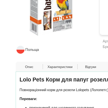
Ар
Бр
Польща
Опис
Характеристики
Відгуки
Lolo Pets Корм для папуг розел
Повнораціонний корм для розели Lolopets (Лолопет
Переваги:
призначений для щоденного годування