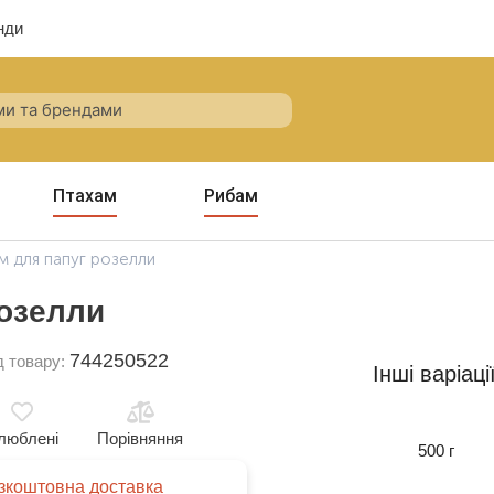
нди
Птахам
Рибам
м для папуг розелли
розелли
744250522
д товару:
Інші варіаці
люблені
Порівняння
500 г
зкоштовна доставка