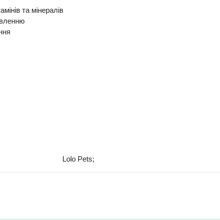
амінів та мінералів
авленню
ння
Lolo Pets;