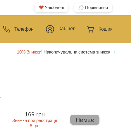
Улюблені
Порівняння
Кабінет
Телефон
Кошик
10% Знижки!
Накопичувальна система знижок
ї
169 грн
Немає
Знижка при реєстрації
8 грн