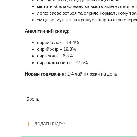
містить збалансовану кількість амінокислот, віт
легко засвоюється та сприяє нормальному тр
зміцнює імунітет, покращує колір та стан опере
Аналітичний склад:
сирий білок – 14,4%
сирий жир – 18,3%
сира зола – 6,8%
сира клітковина – 27,5%
Норми годування:
2-4 чайні ложки на день
Бренд
add
ДОДАТИ ВІДГУК