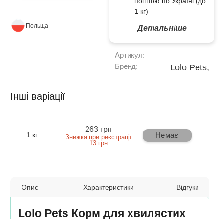
поштою по Україні (до
1 кг)
Польща
Детальніше
Артикул:
Бренд:
Lolo Pets;
Інші варіації
263 грн
Немає
1 кг
Знижка при реєстрації
13 грн
Опис
Характеристики
Відгуки
Lolo Pets Корм для хвилястих