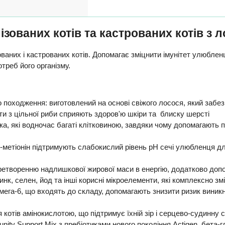
ізованих котів та кастрованих котів з 
аних і кастрованих котів. Допомагає зміцнити імунітет улюбленц
треб його організму.
го походження: виготовлений на основі свіжого лосося, який заб
оти з цільної риби сприяють здоров'ю шкіри та блиску шерсті
ока, які водночас багаті клітковиною, завдяки чому допомагають 
-метіонін підтримують слабокислий рівень pH сечі улюбленця дл
ретворенню надлишкової жирової маси в енергію, додатково доп
, цинк, селен, йод та інші корисні мікроелементи, які комплексн
Омега-6, що входять до складу, допомагають знизити ризик виник
отів амінокислотою, що підтримує їхній зір і серцево-судинну 
nity Support Mix з пребіотиками нового покоління Actigen, бета