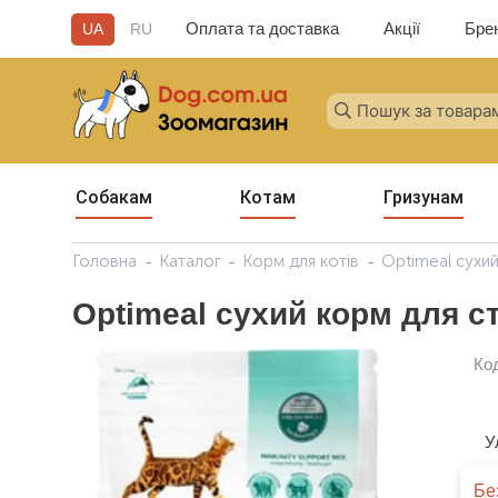
Оплата та доставка
Акції
Бре
UA
RU
Собакам
Котам
Гризунам
Головна
Каталог
Корм для котів
Optimeal сухий
Optimeal сухий корм для ст
Ко
У
Бе