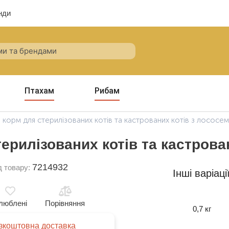
нди
Птахам
Рибам
 корм для стерилізованих котів та кастрованих котів з лососем
ерилізованих котів та кастрова
7214932
д товару:
Інші варіаці
люблені
Порівняння
0,7 кг
зкоштовна доставка