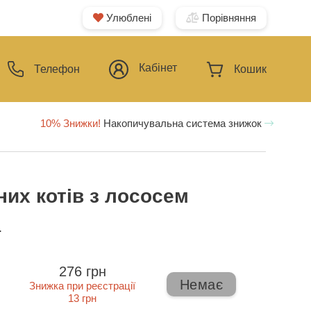
Улюблені
Порівняння
Кабінет
Телефон
Кошик
10% Знижки!
Накопичувальна система знижок
них котів з лососем
ї
276 грн
Немає
Знижка при реєстрації
13 грн