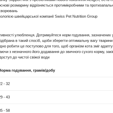
нові розмарину відрізняється протимікробними та протизапальн
ахворювань
ологією швейцарської компанії Swiss Pet Nutrition Group
тивності улюбленця. Дотримуйтеся норм годування, зазначених у 
ідібрана в такий спосіб, щоби зберегти оптимальну вагу тварини
ідно робити це поступово для того, щоб організм кота зміг адапт
аючи з незначного його додавання до звичного сухого корму, за
оступ до чистої свіжої води
Норма годування, грамів/добу
22 - 32
29 - 43
35 - 58