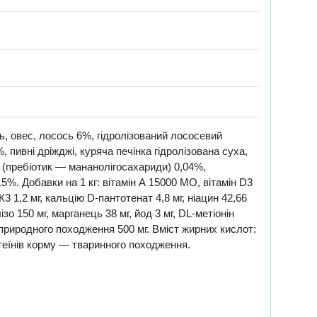
ь, овес, лосось 6%, гідролізований лососевий
 пивні дріжджі, куряча печінка гідролізована суха,
S (пребіотик — мананолігосахариди) 0,04%,
5%. Добавки на 1 кг: вітамін А 15000 МО, вітамін D3
н К3 1,2 мг, кальцію D-пантотенат 4,8 мг, ніацин 42,66
алізо 150 мг, марганець 38 мг, йод 3 мг, DL-метіонін
 природного походження 500 мг. Вміст жирних кислот:
отеїнів корму — тваринного походження.