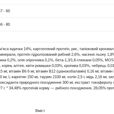
47 - 60
46 - 80
'яса індички 14%, картопляний протеїн, рис, тапіоковий крохмал
інерали, протеїн гідролізований рибний 2,6%, насіння льону 1,8%,
ина 0,2%, олія огірочника 0,1%, бета-1,3/1,6-глюкани 0,05%, MO
 корінь алтея, квіти ромашки 0,03%, кропива 0,03%, чебрець 0,01
,5 мг, вітамін В6 6 мг, вітамін В12 (ціанокобаламін) 0,16 мг, вітамі
0 мг, L-карнітин 150 мг, таурин 2100 мг, холін 2,5 г, мідь 2,16 мг, з
нтиоксиданти природного походження 300 мг, екстракт токоферолу
27 г. * 34,48% протеїнів корму — рибного походження, 28,05% пр
Вміст