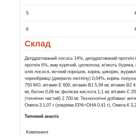
5
6
Склад
Дегідратований лосось 14%, дегідратований протеїн м
протеїн 6%, жир курячий, целюлоза, м'якоть буряка, м
олія лосося, яєчний порошок, корінь цикорію, журавл
чорнобривці (джерело лютеїну) 0,04%, корінь лопуха,
750 МО, вітамін Е 600, вітамін В1 5,94 мг, вітамін В2 4
мг, біотин 0,08 мг, фолієва кислота 1,1 мг, вітамін С 20
(технічно чистий) 2 700 мг. Технологічні добавки: а
Омега-3 1,07 г (зокрема EPA+DHA 0,41 г), Омега-6 3,
Типовий аналіз
Компонент