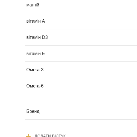
магній
вітамін А
вітамін D3
вітамін E
Омега-3
Омега-6
Бренд
add
ДОДАТИ ВІДГУК