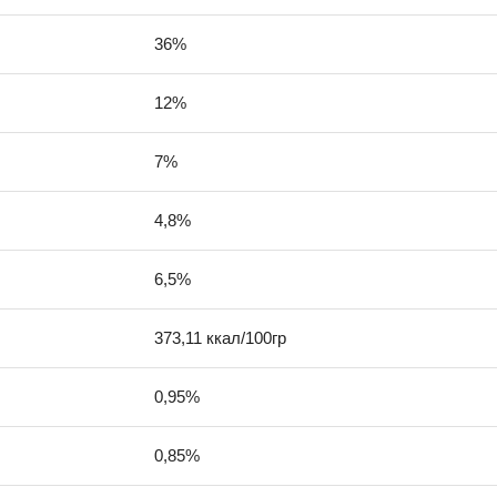
36%
12%
7%
4,8%
6,5%
373,11 ккал/100гр
0,95%
0,85%