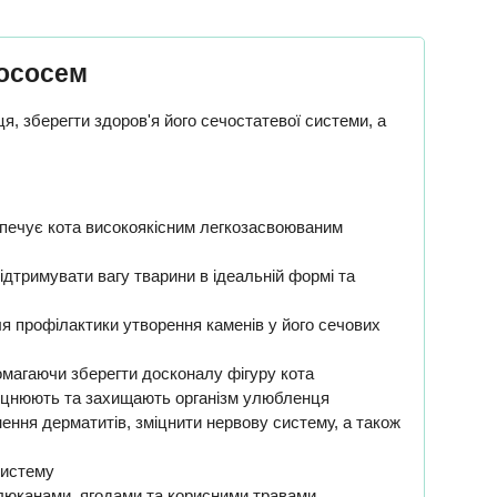
лососем
я, зберегти здоров'я його сечостатевої системи, а
езпечує кота високоякісним легкозасвоюваним
підтримувати вагу тварини в ідеальній формі та
я профілактики утворення каменів у його сечових
омагаючи зберегти досконалу фігуру кота
о зміцнюють та захищають організм улюбленця
нення дерматитів, зміцнити нервову систему, а також
систему
-глюканами, ягодами та корисними травами