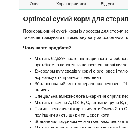
Опис
Характеристики
Відгуки
Optimeal сухий корм для стерил
Повнораціонний сухий корм із лососем для стерилізов
також підтримувати оптимальну вагу за особливих по
Чому варто придбати?
Містить 62,53% протеїнів тваринного та рибно
протеїном, а колаген та ненасичені жирні кисл
Джерелом вуглеводів у кормі є рис, овес і тапі
нормалізують процеси травлення
Збалансований вміст мінеральних речовин і DL
шляхах
Спеціальна амінокислота L-карнітин сприяє пе
Містить вітаміни А, D3, Е, С, вітаміни групи B
Біотин і ненасичені жирні кислоти Омега-3 та 
поліпшити якість шкіри та шерсті кота
Збагачений таурином — життєво важливою для к
Містить комплекс для зміцнення імунітету Immu