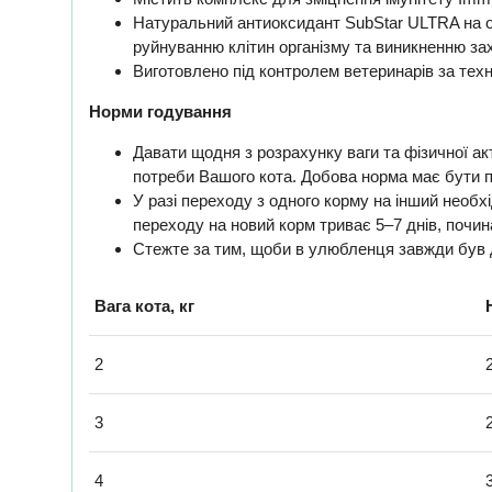
Натуральний антиоксидант SubStar ULTRA на ос
руйнуванню клітин організму та виникненню з
Виготовлено під контролем ветеринарів за техн
Норми годування
Давати щодня з розрахунку ваги та фізичної ак
потреби Вашого кота. Добова норма має бути п
У разі переходу з одного корму на інший необх
переходу на новий корм триває 5–7 днів, почин
Стежте за тим, щоби в улюбленця завжди був д
Вага кота, кг
2
3
4