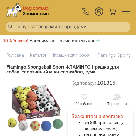
10% Знижки!
Накопичувальна система знижок
Головна
Каталог
Іграшки для собак
Flamingo Spongeb
Flamingo Spongeball Sport ФЛАМІНГО іграшка для
собак, спортивний м'яч спонжбол, гума
101315
Код товару:
Улюблені
Порівняння
Безкоштовна доставка
від 980 грн по Києву
нашим кур'єром;
від 800 грн Новою