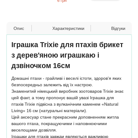
6 грн
Опис
Характеристики
Відгуки
Іграшка Trixie для птахів брикет
з дерев'яною играшкаю і
дзвіночком 16см
Домашні птахи - грайливі і веселі істоти, здоров'я яких
безпосередньо залежить від їх настрою.
Знаменитий німецький виробник зоотоваров Trixie знає
цей факт, а тому пропонує вашій увазі Іграшка для
птахів Trixie підвісна з вулканічним каменем «Natural
Living» 16 см (натуральні матеріали).
Цей аксесуар стане прекрасним доповненням житла
вашого птаха, покращуючими і наповнюючими
веселощами дозвілля.
Іграшки для птахів завжди являються важливою