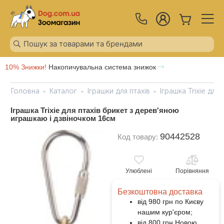
10% Знижки!
Накопичувальна система знижок
Головна
Каталог
Іграшки для птахів
Іграшка Trixie дл
Іграшка Trixie для птахів брикет з дерев'яною
играшкаю і дзвіночком 16см
90442528
Код товару:
Улюблені
Порівняння
Безкоштовна доставка
від 980 грн по Києву
нашим кур'єром;
від 800 грн Новою