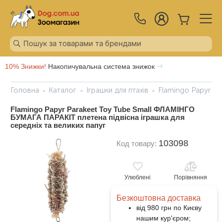
10% Знижки!
Накопичувальна система знижок
Головна
Каталог
Іграшки для птахів
Flamingo Papyr Pa
Flamingo Papyr Parakeet Toy Tube Small ФЛАМІНГО
БУМАГА ПАРАКІТ плетена підвісна іграшка для
середніх та великих папуг
103098
Код товару:
Улюблені
Порівняння
Безкоштовна доставка
від 980 грн по Києву
нашим кур'єром;