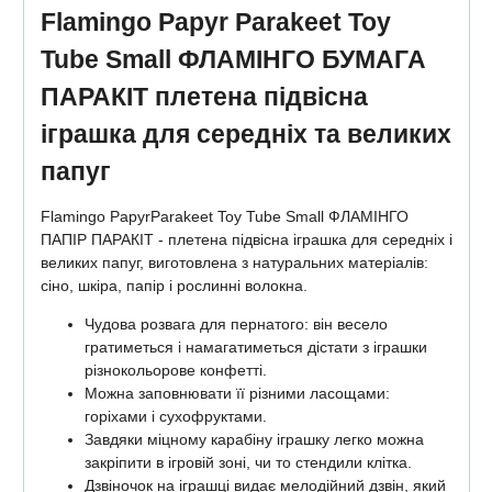
Flamingo Papyr Parakeet Toy
Tube Small ФЛАМІНГО БУМАГА
ПАРАКІТ плетена підвісна
іграшка для середніх та великих
папуг
Flamingo PapyrParakeet Toy Tube Small ФЛАМІНГО
ПАПІР ПАРАКІТ - плетена підвісна іграшка для середніх і
великих папуг, виготовлена з натуральних матеріалів:
сіно, шкіра, папір і рослинні волокна.
Чудова розвага для пернатого: він весело
гратиметься і намагатиметься дістати з іграшки
різнокольорове конфетті.
Можна заповнювати її різними ласощами:
горіхами і сухофруктами.
Завдяки міцному карабіну іграшку легко можна
закріпити в ігровій зоні, чи то стендили клітка.
Дзвіночок на іграшці видає мелодійний дзвін, який