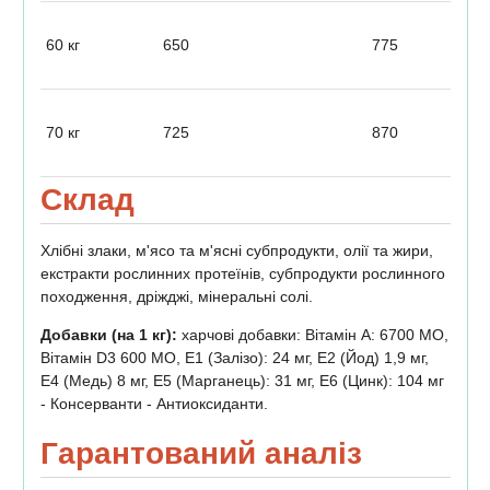
60 кг
650
775
70 кг
725
870
Склад
Хлібні злаки, м'ясо та м'ясні субпродукти, олії та жири,
екстракти рослинних протеїнів, субпродукти рослинного
походження, дріжджі, мінеральні солі.
Добавки (на 1 кг):
харчові добавки: Вітамін A: 6700 MO,
Вітамін D3 600 MO, E1 (Залізо): 24 мг, E2 (Йод) 1,9 мг,
E4 (Медь) 8 мг, E5 (Марганець): 31 мг, E6 (Цинк): 104 мг
- Консерванти - Антиоксиданти.
Гарантований аналіз