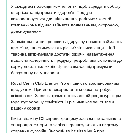
У складі всі необхідні компоненти, щоб зарядити собаку
енергією та підтримати здоров'я. Продукт
використовується для підвищення робочих якостей
компаньйона під час зайняття полюванням, охороною,
дресируванням.
За вмістом питних речовин лідируючу позицію займають
протеїни, що стимулюють ріст м'язів вихованця. Щоб
тварина витримувала достатні фізичні навантаження,
надаючи калорійність продукту, розробники включили до
корму достатньо жирів. Це не заважає підтримувати
бездоганну вагу тварини.
Royal Canin Club Energy Pro є повністю збалансованим
продуктом. При його використанні собака потребує
свіжої води. Завдяки грамотно складеній рецептурі корм
гарантує хорошу сумісність із різними компонентами
раціону собаки.
Вміст вітаміну D3 сприяє кращому засвоєнню кальцію, а
хондропротектори та залізо перешкоджають швидкому
стирання суглобів. Високий вміст вітаміну А при