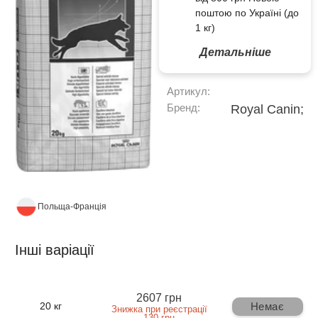
поштою по Україні (до
1 кг)
Детальніше
Артикул:
Бренд:
Royal Canin;
Польща-Франція
Інші варіації
2607 грн
Немає
20 кг
Знижка при реєстрації
130 грн