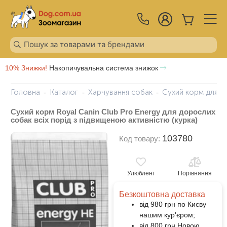
10% Знижки!
Накопичувальна система знижок
Головна
Каталог
Харчування собак
Сухий корм для с
Сухий корм Royal Canin Club Pro Energy для дорослих
собак всіх порід з підвищеною активністю (курка)
103780
Код товару:
Улюблені
Порівняння
Безкоштовна доставка
від 980 грн по Києву
нашим кур'єром;
від 800 грн Новою