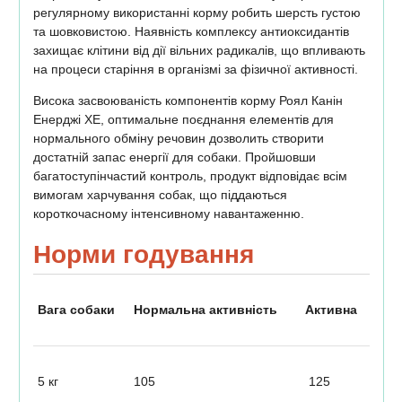
регулярному використанні корму робить шерсть густою
та шовковистою. Наявність комплексу антиоксидантів
захищає клітини від дії вільних радикалів, що впливають
на процеси старіння в організмі за фізичної активності.
Висока засвоюваність компонентів корму Роял Канін
Енерджі ХЕ, оптимальне поєднання елементів для
нормального обміну речовин дозволить створити
достатній запас енергії для собаки. Пройшовши
багатоступінчастий контроль, продукт відповідає всім
вимогам харчування собак, що піддаються
короткочасному інтенсивному навантаженню.
Норми годування
Вага собаки
Нормальна активність
Активна
5 кг
105
125