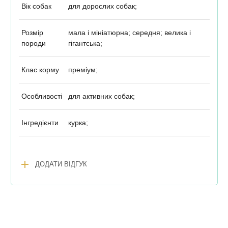
Вік собак
для дорослих собак;
Розмір
мала і мініатюрна; середня; велика і
породи
гігантська;
Клас корму
преміум;
Особливості
для активних собак;
Інгредієнти
курка;
add
ДОДАТИ ВІДГУК