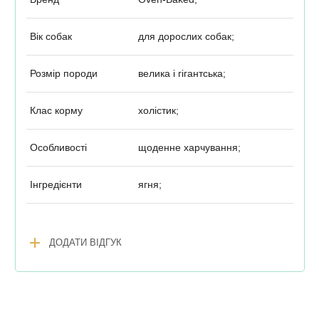
Вік собак
для дорослих собак;
Розмір породи
велика і гігантська;
Клас корму
холістик;
Особливості
щоденне харчування;
Інгредієнти
ягня;
add
ДОДАТИ ВІДГУК