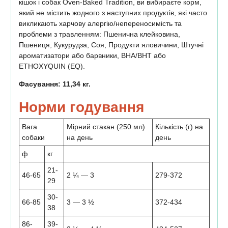
кішок і собак Oven-Baked Tradition, ви вибираєте корм,
який не містить жодного з наступних продуктів, які часто
викликають харчову алергію/непереносимість та
проблеми з травленням: Пшенична клейковина,
Пшениця, Кукурудза, Соя, Продукти яловичини, Штучні
ароматизатори або барвники, BHA/BHT або
ETHOXYQUIN (EQ).
Фасування: 11,34 кг.
Норми годування
Вага
Мірний стакан (250 мл)
Кількість (г) на
собаки
на день
день
ф
кг
21-
46-65
2 ¼ — 3
279-372
29
30-
66-85
3 — 3 ½
372-434
38
86-
39-