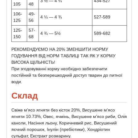
3 ½ — 4 ¼
434-527
105
48
106-
49-
4 ¼ — 4 ¾
527-589
125
56
125-
57-
4 ¾ — 5½
589-682
150
68
РЕКОМЕНДУЄМО НА 20% ЗМЕНШИТИ НОРМУ
ГОДУВАННЯ ВІД НОРМ ТАБЛИЦІ ТАК ЯК У КОРМУ
ВИСОКА ЩІЛЬНІСТЬ!
При згодовуванні корму необхідно забезпечити
постійний та безперешкодний доступ тварин до питної
води.
Склад
Свіже м'ясо ягняти без кісток 20%, Висушене м'ясо
ягняти 10.73%, Овес, ячмінь, Висушене м'ясо риби, Олія
каноли, Насіння льону, Коричневий рис, Висушений
яєчний порошок, Інулін (пребіотики), Хондріотин
сульфат, Екстракт розмарину.