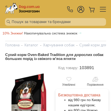
10% Знижки!
Накопичувальна система знижок
Головна
Каталог
Харчування собак
Сухий корм для с
Сухий корм Oven-Baked Tradition для дорослих собак
больших порід із свіжого м'яса ягняти
103891
Код товару:
Улюблені
Порівняння
Безкоштовна доставка
від 980 грн по Києву
нашим кур'єром;
від 800 грн Новою