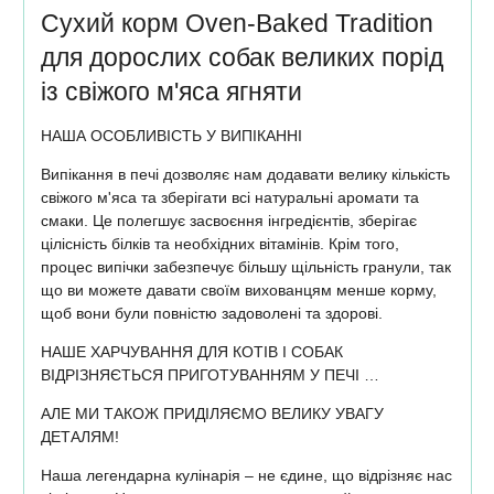
Сухий корм Oven-Baked Tradition
для дорослих собак великих порід
із свіжого м'яса ягняти
НАША ОСОБЛИВІСТЬ У ВИПІКАННІ
Випікання в печі дозволяє нам додавати велику кількість
свіжого м'яса та зберігати всі натуральні аромати та
смаки. Це полегшує засвоєння інгредієнтів, зберігає
цілісність білків та необхідних вітамінів. Крім того,
процес випічки забезпечує більшу щільність гранули, так
що ви можете давати своїм вихованцям менше корму,
щоб вони були повністю задоволені та здорові.
НАШЕ ХАРЧУВАННЯ ДЛЯ КОТІВ І СОБАК
ВІДРІЗНЯЄТЬСЯ ПРИГОТУВАННЯМ У ПЕЧІ …
АЛЕ МИ ТАКОЖ ПРИДІЛЯЄМО ВЕЛИКУ УВАГУ
ДЕТАЛЯМ!
Наша легендарна кулінарія – не єдине, що відрізняє нас