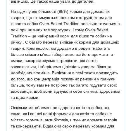
від інших. Це також наша увага до деталей.
На відміну від більшості (95%) кормів для домашніх
тварин, що отримуються шляхом екструзії, корм для
кішок та собак Oven-Baked Tradition повільно готується в
печі при низьких температурах, і тому Oven-Baked
Tradition – це найкращий корм для кішок та собак на
ринку . Є багато переваг випіканих кормів для домашніх
тварин. Крім іншого, ми додаємо в рецепт набагато
більше свіжого м'яса і зберігаємо всі його аромати та
смаки, використовуємо інгредієнти, які легше
засвоюються, і зберігаємо цілісність джерел білка та
необхідних вітамінів. Випікання в печі також призводить
до того, що концентрація поживних речовин у гранули
більша, тому вам не потрібно так багато годувати своїх
вихованців, щоб вони відчували себе ситими, здоровими
та щасливими.
Оскільки ми дбаємо про здоров'я котів та собак так
само, як і ви, всі наші формули для котів та собак не
містять гормонів, антибіотиків, штучних ароматизаторів
та консервантів. Віддаючи свою перевагу кормам для