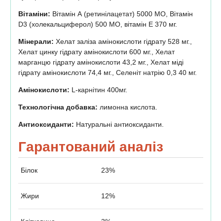
Вітаміни:
Вітамін А (ретинілацетат) 5000 МО, Вітамін
D3 (холекальциферол) 500 МО, вітамін Е 370 мг.
Мінерали:
Хелат заліза амінокислоти гідрату 528 мг.,
Хелат цинку гідрату амінокислоти 600 мг., Хелат
марганцю гідрату амінокислоти 43,2 мг., Хелат міді
гідрату амінокислоти 74,4 мг., Селеніт натрію 0,3 40 мг.
Амінокислоти:
L-карнітин 400мг.
Технологічна добавка:
лимонна кислота.
Антиоксиданти:
Натуральні антиоксиданти.
Гарантований аналіз
Білок
23%
Жири
12%