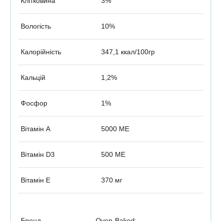
Клітковина
3%
Вологість
10%
Калорійність
347,1 ккал/100гр
Кальцій
1,2%
Фосфор
1%
Вітамін А
5000 МЕ
Вітамін D3
500 МЕ
Вітамін Е
370 мг
Бренд
Oven-Baked;