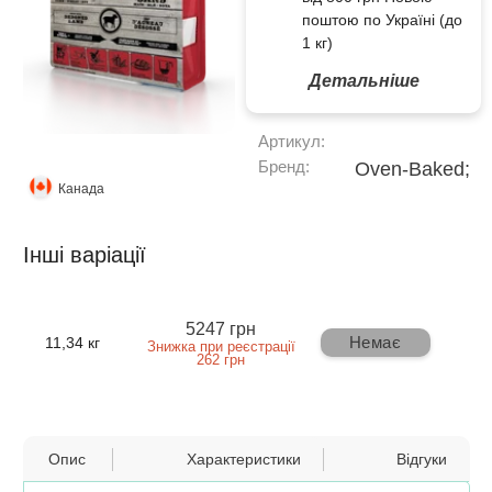
поштою по Україні (до
1 кг)
Детальніше
Артикул:
Бренд:
Oven-Baked;
Канада
Інші варіації
5247 грн
Немає
11,34 кг
Знижка при реєстрації
262 грн
Опис
Характеристики
Відгуки