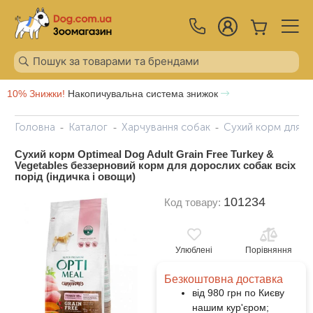
10% Знижки!
Накопичувальна система знижок
Головна
Каталог
Харчування собак
Сухий корм для с
Сухий корм Optimeal Dog Adult Grain Free Turkey &
Vegetables беззерновий корм для дорослих собак всіх
порід (індичка і овощи)
101234
Код товару:
Улюблені
Порівняння
Безкоштовна доставка
від 980 грн по Києву
нашим кур'єром;