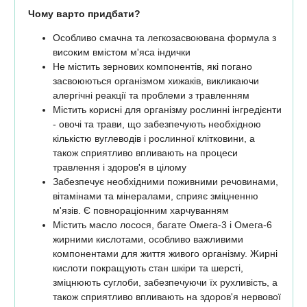
Чому варто придбати?
Особливо смачна та легкозасвоювана формула з
високим вмістом м'яса індички
Не містить зернових компонентів, які погано
засвоюються організмом хижаків, викликаючи
алергічні реакції та проблеми з травленням
Містить корисні для організму рослинні інгредієнти
- овочі та трави, що забезпечують необхідною
кількістю вуглеводів і рослинної клітковини, а
також сприятливо впливають на процеси
травлення і здоров'я в цілому
Забезпечує необхідними поживними речовинами,
вітамінами та мінералами, сприяє зміцненню
м'язів. Є повнораціонним харчуванням
Містить масло лосося, багате Омега-3 і Омега-6
жирними кислотами, особливо важливими
компонентами для життя живого організму. Жирні
кислоти покращують стан шкіри та шерсті,
зміцнюють суглоби, забезпечуючи їх рухливість, а
також сприятливо впливають на здоров'я нервової