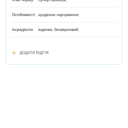
Особливості
щоденне харчування;
Інгредієнти
індичка; беззерновий;
add
ДОДАТИ ВІДГУК