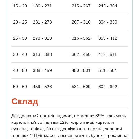
15 - 20
186 - 231
215 - 267
245 - 304
20 - 25
231 - 273
267 - 316
304 - 359
25 - 30
273 - 313
316 - 362
359 - 412
30 - 40
313 - 388
362 - 450
412 - 511
40 - 50
388 - 459
450 - 531
511 - 604
50 - 60
459 - 526
531 - 609
604 - 692
Склад
Дегідрований протеїн індички, не менше 39%, крохмаль
картоплі, м'ясо індички 12%, жир з птиці, картопля
сушена, тапіока, білок гідролізована тварина, зелений
горошок 4,11%, масло лосося, м'якоть буряків, рослинна