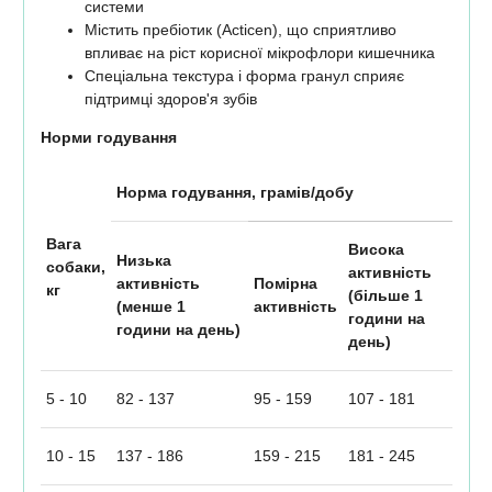
системи
Містить пребіотик (Acticen), що сприятливо
впливає на ріст корисної мікрофлори кишечника
Спеціальна текстура і форма гранул сприяє
підтримці здоров'я зубів
Норми годування
Норма годування, грамів/добу
Вага
Висока
Низька
собаки,
активність
активність
Помірна
кг
(більше 1
(менше 1
активність
години на
години на день)
день)
5 - 10
82 - 137
95 - 159
107 - 181
10 - 15
137 - 186
159 - 215
181 - 245