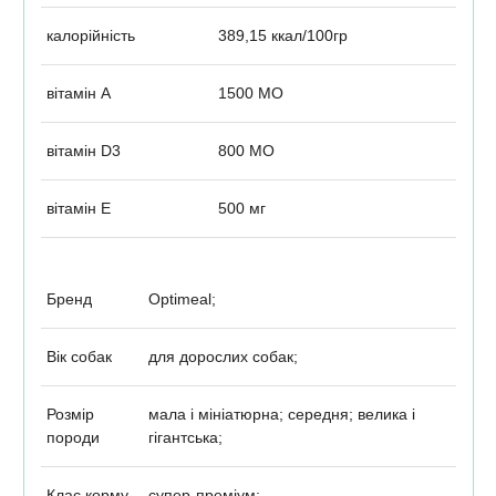
калорійність
389,15 ккал/100гр
вітамін А
1500 МО
вітамін D3
800 МО
вітамін E
500 мг
Бренд
Optimeal;
Вік собак
для дорослих собак;
Розмір
мала і мініатюрна; середня; велика і
породи
гігантська;
Клас корму
супер-преміум;