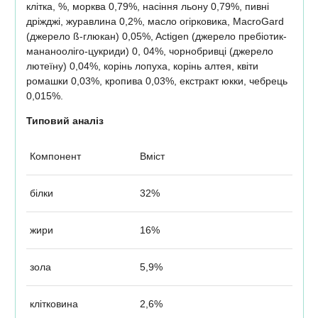
клітка, %, морква 0,79%, насіння льону 0,79%, пивні
дріжджі, журавлина 0,2%, масло огірковика, MacroGard
(джерело ß-глюкан) 0,05%, Actigen (джерело пребіотик-
мананооліго-цукриди) 0, 04%, чорнобривці (джерело
лютеїну) 0,04%, корінь лопуха, корінь алтея, квіти
ромашки 0,03%, кропива 0,03%, екстракт юкки, чебрець
0,015%.
Типовий аналіз
Компонент
Вміст
білки
32%
жири
16%
зола
5,9%
клітковина
2,6%