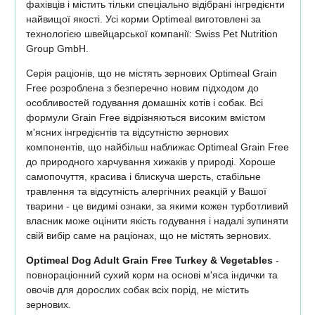
фахівців і містить тільки спеціально відібрані інгредієнти
найвищої якості. Усі корми Optimeal виготовлені за
технологією швейцарської компанії: Swiss Pet Nutrition
Group GmbH.
Серія раціонів, що не містять зернових Optimeal Grain
Free розроблена з безперечно новим підходом до
особливостей годування домашніх котів і собак. Всі
формули Grain Free відрізняються високим вмістом
м'ясних інгредієнтів та відсутністю зернових
компонентів, що найбільш наближає Optimeal Grain Free
до природного харчування хижаків у природі. Хороше
самопочуття, красива і блискуча шерсть, стабільне
травлення та відсутність алергічних реакцій у Вашої
тварини - це видимі ознаки, за якими кожен турботливий
власник може оцінити якість годування і надалі зупиняти
свій вибір саме на раціонах, що не містять зернових.
Optimeal Dog Adult Grain Free Turkey & Vegetables
-
повнораціонний сухий корм на основі м'яса індички та
овочів для дорослих собак всіх порід, не містить
зернових.