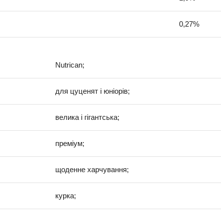
0,27%
Nutrican;
для цуценят і юніорів;
велика і гігантська;
преміум;
щоденне харчування;
курка;