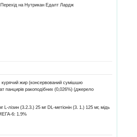
Перехід на Нутрикан Едалт Лардж
), курячий жир (консервований сумішшю
ізат панцирів ракоподібних (0,026%) (джерело
-лізин (3.2.3.) 25 мг DL-метіонін (3. 1.) 125 мг, мідь
ОМЕГА-6: 1.9%