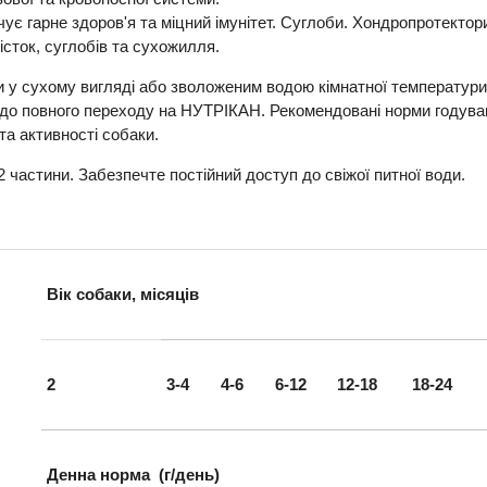
чує гарне здоров'я та міцний імунітет. Суглоби. Хондропротекто
сток, суглобів та сухожилля.
 у сухому вигляді або зволоженим водою кімнатної температури.
 до повного переходу на НУТРІКАН. Рекомендовані норми годуван
 та активності собаки.
частини. Забезпечте постійний доступ до свіжої питної води.
Вік собаки, місяців
2
3-4
4-6
6-12
12-18
18-24
Денна норма (г/день)