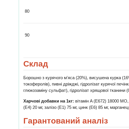
80
90
Склад
Борошно з курячого м'яса (20%), висушена курка (1
токоферолів), пивні дріжджі, гідролізат курячої печі
глюкозаміну сульфат), гідролізат хрящової тканини 
Харчові добавки на 1кг:
вітамін A (E672) 18000 МО, 
(E4) 20 мг, залізо (E1) 75 мг, цинк (E6) 85 мг, марган
Гарантований аналіз