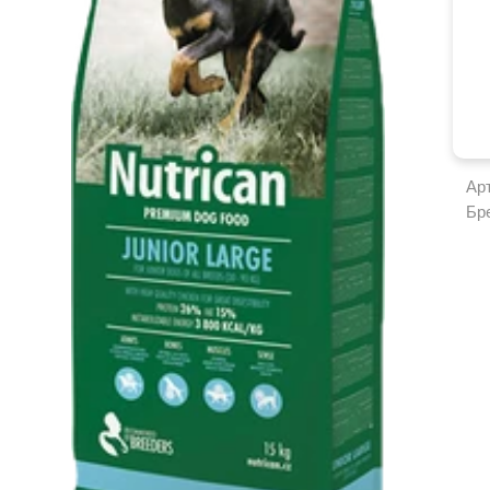
Ар
Бр