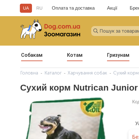
Оплата та доставка
Акції
Бре
UA
RU
Собакам
Котам
Гризунам
Головна
Каталог
Харчування собак
Сухий корм
Сухий корм Nutrican Junior
Ко
У
Бе