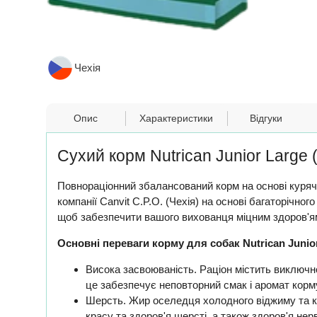
Чехія
Опис
Характеристики
Відгуки
Сухий корм Nutrican Junior Large 
Повнораціонний збалансований корм на основі курячо
компанії Canvit C.P.O. (Чехія) на основі багаторічн
щоб забезпечити вашого вихованця міцним здоров'
Основні переваги корму для собак Nutrican Junior
Висока засвоюваність. Раціон містить виключно
це забезпечує неповторний смак і аромат корм
Шерсть. Жир оселедця холодного віджиму та ку
красу та здоров'я шерсті, а також здоров'я нер