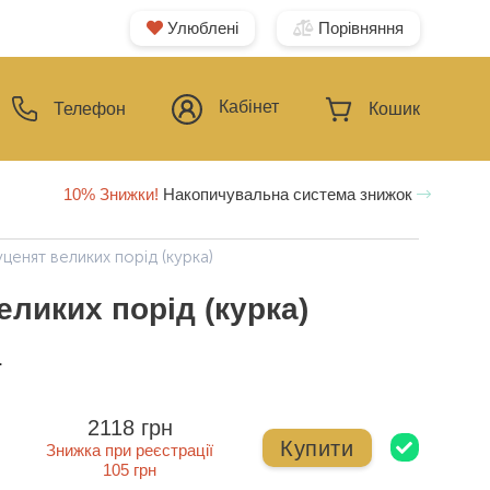
Улюблені
Порівняння
Кабінет
Телефон
Кошик
10% Знижки!
Накопичувальна система знижок
уценят великих порід (курка)
еликих порід (курка)
ї
2118 грн
Купити
Знижка при реєстрації
105 грн