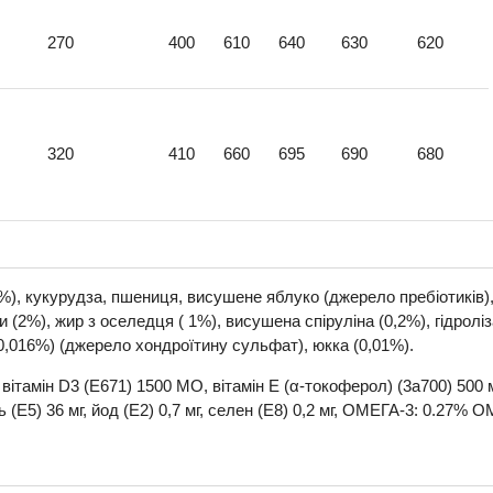
270
400
610
640
630
620
320
410
660
695
690
680
6%), кукурудза, пшениця, висушене яблуко (джерело пребіотиків
нки (2%), жир з оселедця ( 1%), висушена спіруліна (0,2%), гідрол
(0,016%) (джерело хондроїтину сульфат), юкка (0,01%).
вітамін D3 (E671) 1500 МО, вітамін Е (α-токоферол) (3a700) 500 мг L
ець (E5) 36 мг, йод (E2) 0,7 мг, селен (E8) 0,2 мг, ОМЕГА-3: 0.27% 