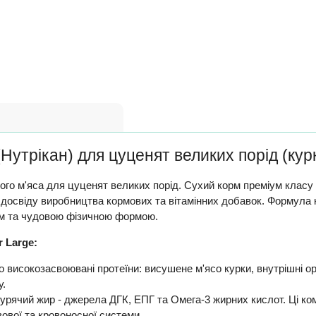
(Нутрікан) для цуценят великих порід (кур
го м'яса для цуценят великих порід. Сухий корм преміум класу 
ого досвіду виробництва кормових та вітамінних добавок. Формул
ям та чудовою фізичною формою.
 Large:
 високозасвоювані протеїни: висушене м'ясо курки, внутрішні орг
у.
рячий жир - джерела ДГК, ЕПГ та Омега-3 жирних кислот. Ці ко
вової та кровоносної системи.