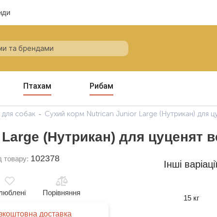
нди
Птахам
Рибам
 для собак
Сухий корм Nutrican Junior Large (Нутрикан) для ц
 Large (Нутрикан) для цуценят в
102378
д товару:
Інші варіаці
люблені
Порівняння
15 кг
зкоштовна доставка