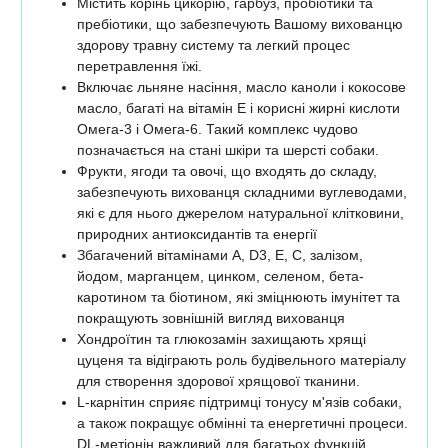
Містить корінь цикорію, гарбуз, пробіотики та
пребіотики, що забезпечують Вашому вихованцю
здорову травну систему та легкий процес
перетравлення їжі.
Включає льняне насіння, масло каноли і кокосове
масло, багаті на вітамін Е і корисні жирні кислоти
Омега-3 і Омега-6. Такий комплекс чудово
позначається на стані шкіри та шерсті собаки.
Фрукти, ягоди та овочі, що входять до складу,
забезпечують вихованця складними вуглеводами,
які є для нього джерелом натуральної клітковини,
природних антиоксидантів та енергії
Збагачений вітамінами А, D3, Е, С, залізом,
йодом, марганцем, цинком, селеном, бета-
каротином та біотином, які зміцнюють імунітет та
покращують зовнішній вигляд вихованця
Хондроїтин та глюкозамін захищають хрящі
цуценя та відіграють роль будівельного матеріалу
для створення здорової хрящової тканини.
L-карнітин сприяє підтримці тонусу м'язів собаки,
а також покращує обмінні та енергетичні процеси.
DL-метіонін важливий для багатьох функцій