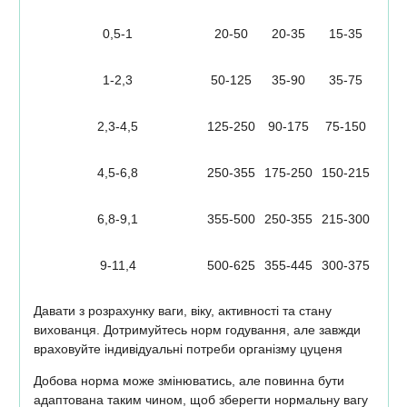
0,5-1
20-50
20-35
15-35
1-2,3
50-125
35-90
35-75
2,3-4,5
125-250
90-175
75-150
4,5-6,8
250-355
175-250
150-215
6,8-9,1
355-500
250-355
215-300
9-11,4
500-625
355-445
300-375
Давати з розрахунку ваги, віку, активності та стану
вихованця. Дотримуйтесь норм годування, але завжди
враховуйте індивідуальні потреби організму цуценя
Добова норма може змінюватись, але повинна бути
адаптована таким чином, щоб зберегти нормальну вагу