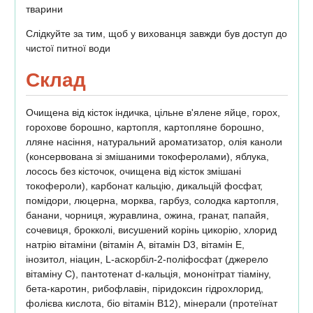
тварини
Слідкуйте за тим, щоб у вихованця завжди був доступ до
чистої питної води
Склад
Очищена від кісток індичка, цільне в'ялене яйце, горох,
горохове борошно, картопля, картопляне борошно,
лляне насіння, натуральний ароматизатор, олія каноли
(консервована зі змішаними токоферолами), яблука,
лосось без кісточок, очищена від кісток змішані
токофероли), карбонат кальцію, дикальцій фосфат,
помідори, люцерна, морква, гарбуз, солодка картопля,
банани, чорниця, журавлина, ожина, гранат, папайя,
сочевиця, брокколі, висушений корінь цикорію, хлорид
натрію вітаміни (вітамін A, вітамін D3, вітамін E,
інозитол, ніацин, L-аскорбіл-2-поліфосфат (джерело
вітаміну C), пантотенат d-кальція, мононітрат тіаміну,
бета-каротин, рибофлавін, піридоксин гідрохлорид,
фолієва кислота, біо вітамін B12), мінерали (протеїнат