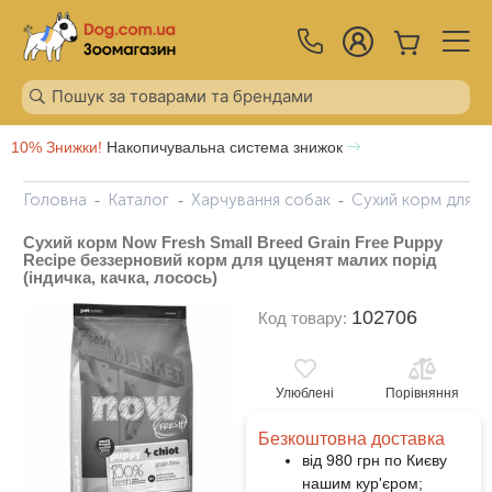
10% Знижки!
Накопичувальна система знижок
Головна
Каталог
Харчування собак
Сухий корм для с
Сухий корм Now Fresh Small Breed Grain Free Puppy
Recipe беззерновий корм для цуценят малих порід
(індичка, качка, лосось)
102706
Код товару:
Улюблені
Порівняння
Безкоштовна доставка
від 980 грн по Києву
нашим кур'єром;