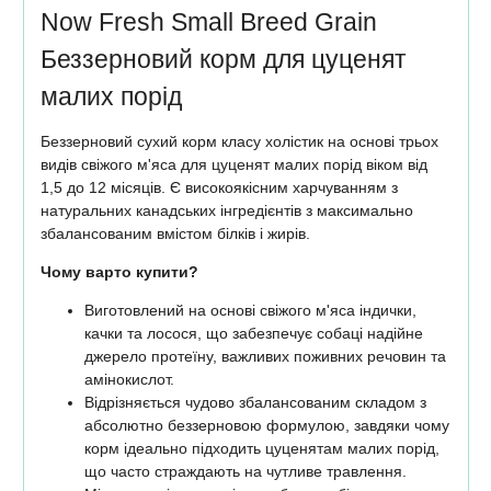
Now Fresh Small Breed Grain
Беззерновий корм для цуценят
малих порід
Беззерновий сухий корм класу холістик на основі трьох
видів свіжого м'яса для цуценят малих порід віком від
1,5 до 12 місяців. Є високоякісним харчуванням з
натуральних канадських інгредієнтів з максимально
збалансованим вмістом білків і жирів.
Чому варто купити?
Виготовлений на основі свіжого м'яса індички,
качки та лосося, що забезпечує собаці надійне
джерело протеїну, важливих поживних речовин та
амінокислот.
Відрізняється чудово збалансованим складом з
абсолютно беззерновою формулою, завдяки чому
корм ідеально підходить цуценятам малих порід,
що часто страждають на чутливе травлення.