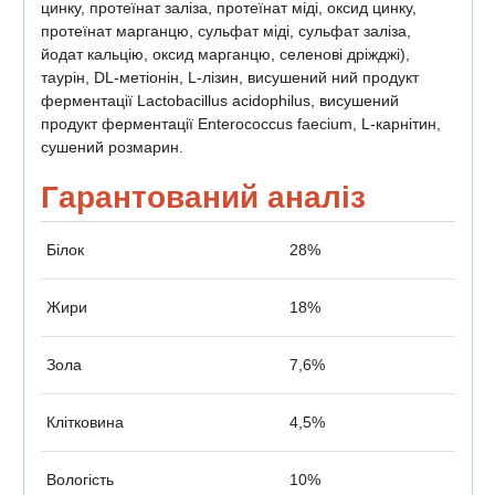
цинку, протеїнат заліза, протеїнат міді, оксид цинку,
протеїнат марганцю, сульфат міді, сульфат заліза,
йодат кальцію, оксид марганцю, селенові дріжджі),
таурін, DL-метіонін, L-лізин, висушений ний продукт
ферментації Lactobacillus acidophilus, висушений
продукт ферментації Enterococcus faecium, L-карнітин,
сушений розмарин.
Гарантований аналіз
Білок
28%
Жири
18%
Зола
7,6%
Клітковина
4,5%
Вологість
10%