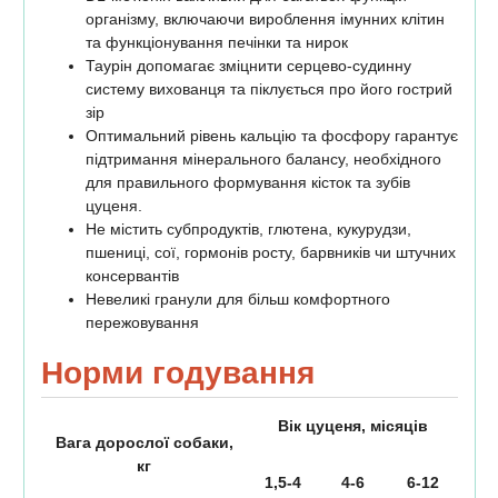
організму, включаючи вироблення імунних клітин
та функціонування печінки та нирок
Таурін допомагає зміцнити серцево-судинну
систему вихованця та піклується про його гострий
зір
Оптимальний рівень кальцію та фосфору гарантує
підтримання мінерального балансу, необхідного
для правильного формування кісток та зубів
цуценя.
Не містить субпродуктів, глютена, кукурудзи,
пшениці, сої, гормонів росту, барвників чи штучних
консервантів
Невеликі гранули для більш комфортного
пережовування
Норми годування
Вік цуценя, місяців
Вага дорослої собаки,
кг
1,5-4
4-6
6-12