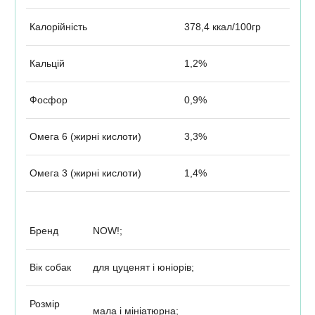
Калорійність
378,4 ккал/100гр
Кальцій
1,2%
Фосфор
0,9%
Омега 6 (жирні кислоти)
3,3%
Омега 3 (жирні кислоти)
1,4%
Бренд
NOW!;
Вік собак
для цуценят і юніорів;
Розмір
мала і мініатюрна;