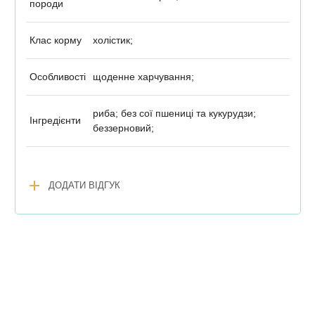
породи
Клас корму
холістик;
Особливості
щоденне харчування;
риба; без сої пшениці та кукурудзи;
Інгредієнти
беззерновий;
add
ДОДАТИ ВІДГУК