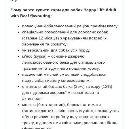
Чому варто купити корм для собак Happy Life Adult
with Beef flavouring:
повноцінний збалансований раціон преміум класу;
спеціально розроблений для дорослих собак
(старше 12 місяців) з урахуванням потреб їх
харчування та розвитку;
універсальний для собак усіх порід;
м'ясо (курка) – основне джерело
легкозасвоюваного білка для оптимального
травлення та відмінного поїдання корму;
насичений м'ясний смак, який сподобається
навіть вибагливим у їжі вихованцям;
оптимальний баланс білка (25%) та жиру (12%)
для підтримки здорової м'язової маси та
активності;
морква (бета-каротин), броколі та томати
(антиоксиданти) – зміцнюють імунітет, покращують
обмін речовин та роботу шлунково-кишкового
тракту, є джерелами клітковини, рослинного білка,
мікроелементів;