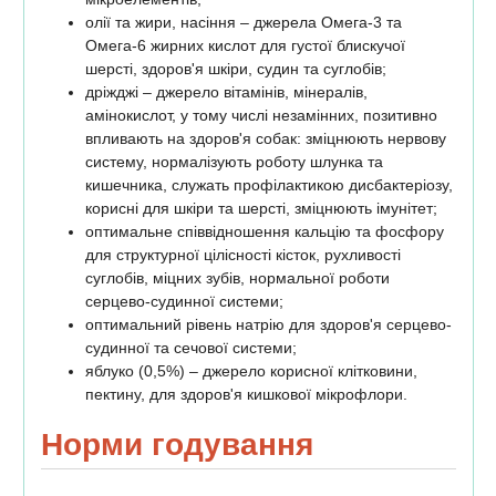
олії та жири, насіння – джерела Омега-3 та
Омега-6 жирних кислот для густої блискучої
шерсті, здоров'я шкіри, судин та суглобів;
дріжджі – джерело вітамінів, мінералів,
амінокислот, у тому числі незамінних, позитивно
впливають на здоров'я собак: зміцнюють нервову
систему, нормалізують роботу шлунка та
кишечника, служать профілактикою дисбактеріозу,
корисні для шкіри та шерсті, зміцнюють імунітет;
оптимальне співвідношення кальцію та фосфору
для структурної цілісності кісток, рухливості
суглобів, міцних зубів, нормальної роботи
серцево-судинної системи;
оптимальний рівень натрію для здоров'я серцево-
судинної та сечової системи;
яблуко (0,5%) – джерело корисної клітковини,
пектину, для здоров'я кишкової мікрофлори.
Норми годування