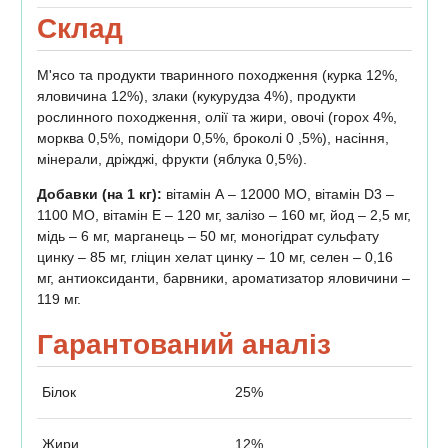
Склад
М'ясо та продукти тваринного походження (курка 12%,
яловичина 12%), злаки (кукурудза 4%), продукти
рослинного походження, олії та жири, овочі (горох 4%,
морква 0,5%, помідори 0,5%, броколі 0 ,5%), насіння,
мінерали, дріжджі, фрукти (яблука 0,5%).
Добавки (на 1 кг):
вітамін А – 12000 МО, вітамін D3 –
1100 МО, вітамін Е – 120 мг, залізо – 160 мг, йод – 2,5 мг,
мідь – 6 мг, марганець – 50 мг, моногідрат сульфату
цинку – 85 мг, гліцин хелат цинку – 10 мг, селен – 0,16
мг, антиоксиданти, барвники, ароматизатор яловичини –
119 мг.
Гарантований аналіз
Білок
25%
Жири
12%