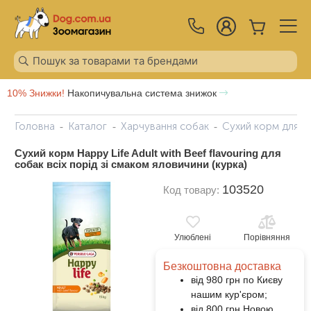
10% Знижки!
Накопичувальна система знижок
Головна
Каталог
Харчування собак
Сухий корм для с
Сухий корм Happy Life Adult with Beef flavouring для
собак всіх порід зі смаком яловичини (курка)
103520
Код товару:
Улюблені
Порівняння
Безкоштовна доставка
від 980 грн по Києву
нашим кур'єром;
від 800 грн Новою