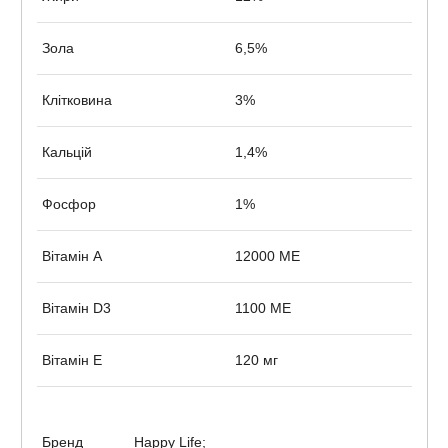
Зола
6,5%
Клітковина
3%
Кальцій
1,4%
Фосфор
1%
Вітамін А
12000 МЕ
Вітамін D3
1100 МЕ
Вітамін Е
120 мг
Бренд
Happy Life;