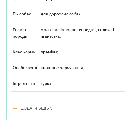
Вік собак
для дорослих собак;
Розмір
мала і мініатюрна; середня; велика і
породи
гігантська;
Клас корму
преміум;
Особливості
щоденне харчування;
Інгредієнти
курка;
add
ДОДАТИ ВІДГУК