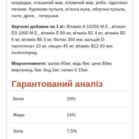
кукурудза, пташиний жир, яловичий жир, риба, гідролізат
печінки, бурякова пульпа, м'ясна мука, яблучна пульпа,
соло, дрож, , петрушка.
Харчові добавки на 1 кг:
Вітамін А 10250 М.E., вітамін
D3 1000 М.E., вітамін Е 60 мг, вітамін В1 4 мг, вітамін В2
6 мг, вітамін В6 3 мг, біотин 350 мкг, кальцій D-
пантотенат 10 мг, ніацин 45 мг, вітамін В12 60 мкг,
холінхлорид.
Мікроелементи:
залізо 80мг, мідь 8мг, цинк 80мг,
марганець 5мг, йод 2мг, селен 0.15мг.
Гарантований аналіз
Білок
29%
Жири
14%
Зола
7,5%