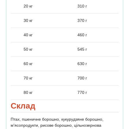
20 кг
310 г
30 кг
370 г
40 кг
460 г
50 кг
545 г
60 кг
630 г
70 кг
700 г
80 кг
770 г
Склад
Птах, пшеничне борошно, кукурудзяне борошно,
м'ясопродукти, рисове борошно, цільнозернова