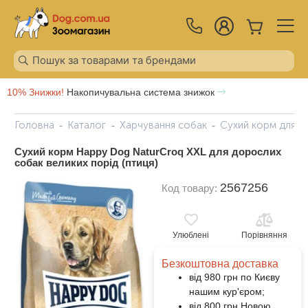
10% Знижки!
Накопичувальна система знижок
Головна
Каталог
Харчування собак
Сухий корм для с
Сухий корм Happy Dog NaturCroq XXL для дорослих
собак великих порід (птиця)
2567256
Код товару:
Улюблені
Порівняння
Безкоштовна доставка
від 980 грн по Києву
нашим кур'єром;
від 800 грн Новою