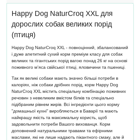
Happy Dog NaturCroq XXL для
дорослих собак великих порід
(птиця)
Happy Dog NaturCroq XXL - повноцінний, збалансований
і дуже апетитний сухий корм преміум класу для собак
великих та гігантських порід вагою понад 26 кг на основі
поживного м'яса свійської птиці, яловичини та пшениці.
Так як великі собаки мають значно більші потреби в
калоріях, ніж собаки дрібних порід, корм Happy Dog
NaturCroq XXL містить спеціальну комбінацію поживних
речовин з невеликим вмістом білків та спеціально
підібраним рівнем жирів. Всі інгредієнти цього корму
"домашньої кухні" виробляються в Баварії та мають
найкращу якість та максимальну користь, щоб
задовольнити потреби Вашого вихованця. Корм
доповнений натуральними травами та ефірними
маслами, які не лише надають пікантного смаку, але й