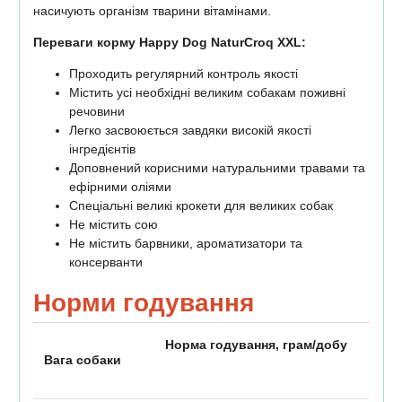
насичують організм тварини вітамінами.
Переваги корму Happy Dog NaturCroq XXL:
Проходить регулярний контроль якості
Містить усі необхідні великим собакам поживні
речовини
Легко засвоюється завдяки високій якості
інгредієнтів
Доповнений корисними натуральними травами та
ефірними оліями
Спеціальні великі крокети для великих собак
Не містить сою
Не містить барвники, ароматизатори та
консерванти
Норми годування
Норма годування, грам/добу
Вага собаки