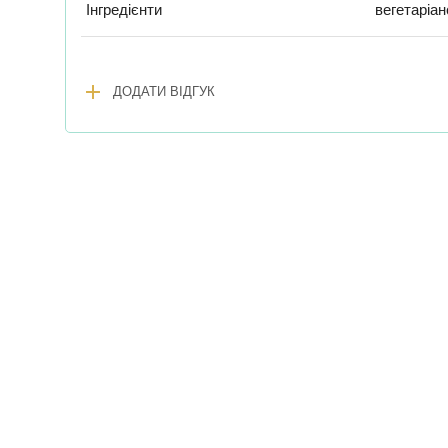
Інгредієнти
вегетаріан
add
ДОДАТИ ВІДГУК