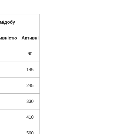
ам/добу
ивністю
Активні
90
145
245
330
410
560