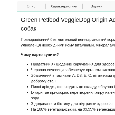
Опис
Характеристики
Відгуки
Green Petfood VeggieDog Origin A
собак
Повнораціонний безглютеновий вегетаріанський кор
улюбленця необхідними йому вітамінами, мінералам
Чому варто купити?
Придатний як щоденне харчування для здорови
Червона сочевиця забезпечує організм вихован
Збагачений вітамінами A, D3, E, С, вітамінами
доброму стані
Пивні дріжджі, що входять до складу, яблучна
L-карнітин прискорює перетворення жиру на ен
зору
З додаванням біотину для підтримки здоров'я 
На 100% вегетаріанський, на 99,99% веганський