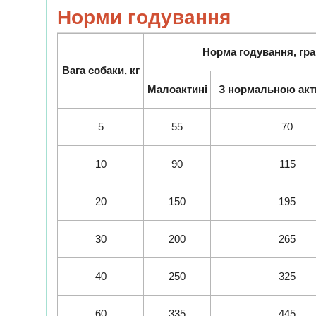
Норми годування
Норма годування, гр
Вага собаки, кг
Малоактині
З нормальною акт
5
55
70
10
90
115
20
150
195
30
200
265
40
250
325
60
335
445