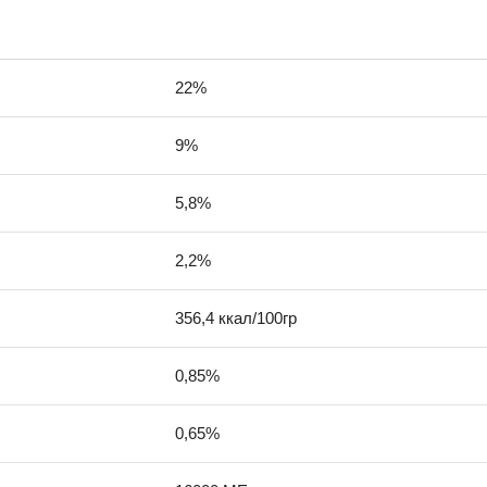
22%
9%
5,8%
2,2%
356,4 ккал/100гр
0,85%
0,65%