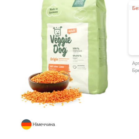
Бе
Ар
Бр
Німеччина