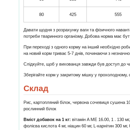
80
425
555
Давати щодня з розрахунку ваги та фізичного навант
потреби тваринного організму. Добова норма має бут
При переході з одного корму на інший необхідно роб
на новий корм триває 5-7 днів, починаючи з незначн
Слідкуйте, щоб у вихованця завжди був доступ до чи
Зберігайте корм у закритому мішку у прохолодному, 
Склад
Рис, картопляний білок, червона сочевиця сушена 10,
рослинний білок
Вміст добавок на 1 кг:
вітамін A МЕ 16.00, 1 . 130 мг,
фолієва кислота 4 мг, ніацин 60 мг, L-карнітин 300 мг, 0