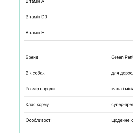
Вітамін А
Вітамін D3
Вітамін Е
Бренд
Green Petf
Вік собак
для дорос
Розмір породи
мала і мін
Клас корму
супер-пре
Особливості
щоденне х