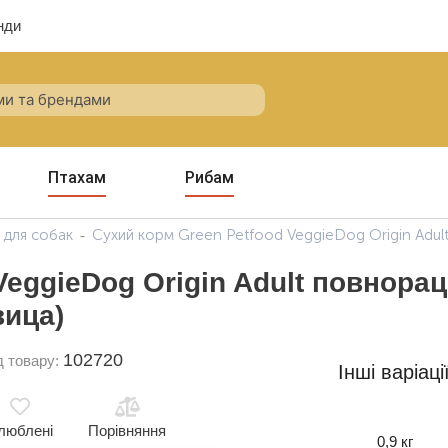
нди
Птахам
Рибам
 для собак
Сухий корм Green Petfood VeggieDog Origin Adul
VeggieDog Origin Adult повнора
вица)
102720
д товару:
Інші варіаці
люблені
Порівняння
0,9 кг