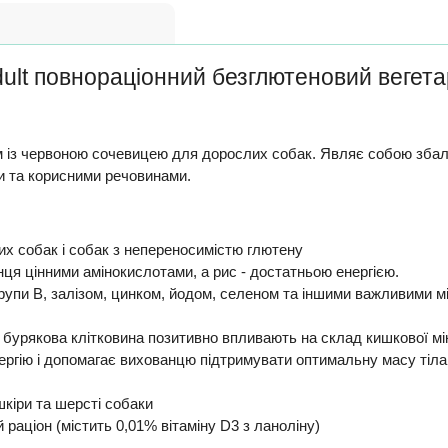
dult повнораціонний безглютеновий вегет
м із червоною сочевицею для дорослих собак. Являє собою збал
и та корисними речовинами.
х собак і собак з непереносимістю глютену
ця цінними амінокислотами, а рис - достатньою енергією.
 групи В, залізом, цинком, йодом, селеном та іншими важливими 
 і бурякова клітковина позитивно впливають на склад кишкової м
ергію і допомагає вихованцю підтримувати оптимальну масу тіла,
шкіри та шерсті собаки
 раціон (містить 0,01% вітаміну D3 з ланоліну)