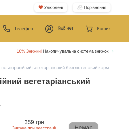
Улюблені
Порівняння
Кабінет
Телефон
Кошик
10% Знижки!
Накопичувальна система знижок
t повнораційний вегетаріанський безглютеновий корм (чечевиц
ційний вегетаріанський
ї
359 грн
Немає
Знижка при реєстрації