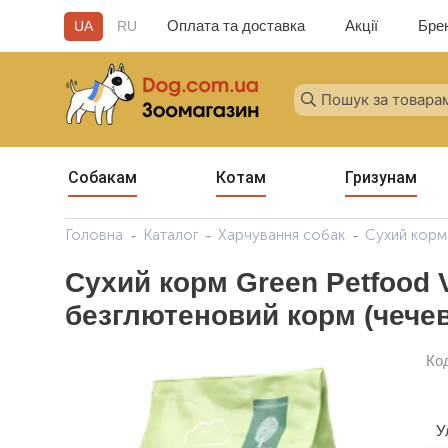
Оплата та доставка
Акції
Бре
UA
RU
Собакам
Котам
Гризунам
Головна
Каталог
Харчування собак
Сухий корм
Сухий корм Green Petfood 
безглютеновий корм (чече
Ко
У