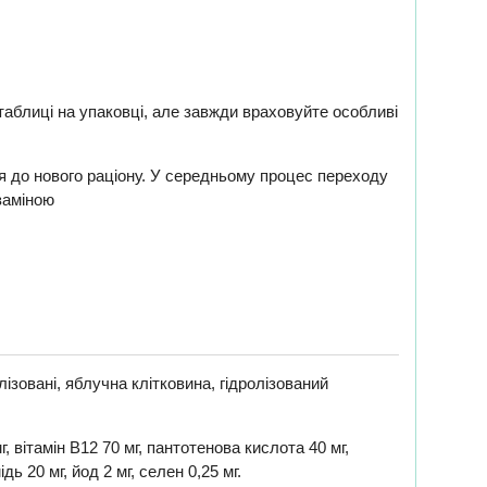
аблиці на упаковці, але завжди враховуйте особливі
ся до нового раціону. У середньому процес переходу
заміною
ізовані, яблучна клітковина, гідролізований
 мг, вітамін В12 70 мг, пантотенова кислота 40 мг,
ідь 20 мг, йод 2 мг, селен 0,25 мг.