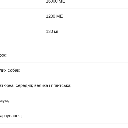
16000 МЕ
1200 МЕ
130 мг
ood;
лих собак;
іатюрна; середня; велика і гігантська;
міум;
арчування;