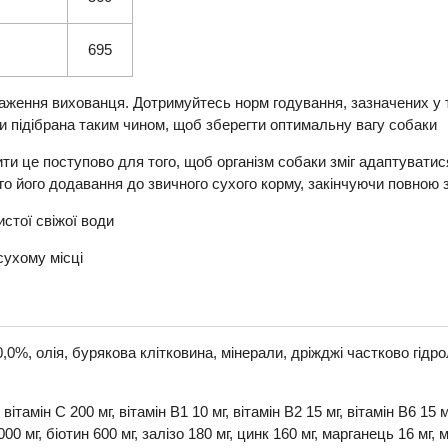
695
аження вихованця. Дотримуйтесь норм годування, зазначених у т
и підібрана таким чином, щоб зберегти оптимальну вагу собаки
ити це поступово для того, щоб організм собаки зміг адаптувати
ого його додавання до звичного сухого корму, закінчуючи повною 
стої свіжої води
сухому місці
0%, олія, бурякова клітковина, мінерали, дріжджі частково гідрол
 вітамін С 200 мг, вітамін В1 10 мг, вітамін В2 15 мг, вітамін В6 15
00 мг, біотин 600 мг, залізо 180 мг, цинк 160 мг, марганець 16 мг, м