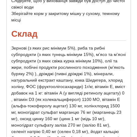
Слідкуйте, щоб у вихованця завжди був доступ до чистої
свіжої води
Зберігайте корм у закритому мішку у сухому, темному
місці
Склад
Зернові (з яких рис мінімум 5%), риба та рибні
субпродукти (з яких тунець мінімум 15%), м'ясо та м'ясні
субпродукти (з яких свіжа курка мінімум 10%), олії та
жири, побічні продукти рослинного походження (м'якоть
буряку 2%) ), дріжджі (пивні дріжджі 1%), мінерали,
натуральний екстракт каштану, юкка Шидигера, хлорид
холіну, ФОС (фруктоолігосахариди) 1г/кг, вітамін Е, вміст
добавок на 1 кг: вітамін А (у вигляді ретинолу ацетату) 0
, вітамін D3 (як холекальциферол) 1100 МО, вітамін Е
(альфа-токоферолу ацетат) 130 мг, холінхлорид 1500
мг, моногідрат сульфат марганцю 76 мг (марганець 23
мг), оксид цинку 160 мг (цинк 1 мг (мідь 10 мг),
моногідрат сульфату заліза 270 мг (залізо 81 мг),
селеніт натрію 0,40 мг (селен 0,18 мг), йодат кальцію