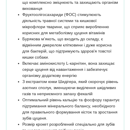
що комплексно зміцнюють та захищають організм
вихованця
Фруктоолігосахариди (ФОС) стимулюють
діяльність травної системи та кишкової
мікрофлори тварини, що сприяє виробленню
корисних для метаболізму цуценя вітамінів
Бурякова м'якоть, що входить до складу, є
відмінним джерелом клітковини і дуже корисна
для бактерій, що підтримують здоров'я товстої
кишки собаки.
Включає амінокислоту L-карнітин, вона захищає
серце цуценя від навантаження і забезпечує
організму додаткову енергію
З екстрактом юкки Шидігера, який скорочує рівень
азотних сполук, зменшуючи виділення шкідливих
газів та неприємного запаху фекалій
Оптимальний рівень кальцію та фосфору гарантує
підтримання мінерального балансу, необхідного
для правильного формування кісток та зростання
зубів цуценя.
Розмір крокет розроблений спеціально для зубів