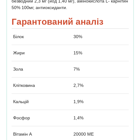
безводний 2,3 мг (йод 1,40 мг), амінокислота L- карнітин
50% 100мг, антиоксиданти.
Гарантований аналіз
Білок
30%
Жири
15%
Зола
7%
Клітковина
2,7%
Кальцій
1,9%
Фосфор
1,4%
Вітамін А
20000 МЕ