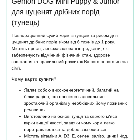
Gemon DOG Mini Puppy & Junior
для цуценят дрібних порід
(тунець)
Повнораціонний сухий корм із тунцем та рисом для
цуценят дрібних порід віком від 6 тижнів до 1 року.
Містить прості, легкозасвоювані інгредієнти, які
забезпечують відмінний фізичний стан, здорове
зростання та правильний розвиток Вашого нового члена
сім'ї.
Чому варто купити?
Являє собою високоенергетичний, багатий на
білки раціон, що повністю задовольняє
зростаючий організм у необхідних йому поживних
речовинах.
Виготовлено на основі тунця та свіжого м'яса
курки вищої якості, завдяки чому корм легко
перетравлюється та добре засвоюється.
Містить вітаміни А, D3, Е, селен, залізо, цинк і йод,