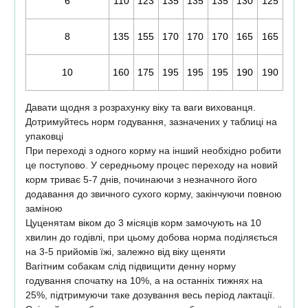
6
110
123
135
135
135
130
125
8
135
155
170
170
170
165
165
10
160
175
195
195
195
190
190
Давати щодня з розрахунку віку та ваги вихованця.
Дотримуйтесь норм годування, зазначених у таблиці на
упаковці
При переході з одного корму на інший необхідно робити
це поступово. У середньому процес переходу на новий
корм триває 5-7 днів, починаючи з незначного його
додавання до звичного сухого корму, закінчуючи повною
заміною
Цуценятам віком до 3 місяців корм замочують на 10
хвилин до годівлі, при цьому добова норма поділяється
на 3-5 прийомів їжі, залежно від віку щеняти
Вагітним собакам слід підвищити денну норму
годування спочатку на 10%, а на останніх тижнях на
25%, підтримуючи таке дозування весь період лактації.