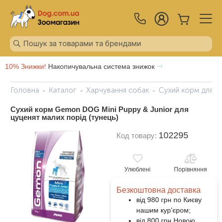
10% Знижки!
Накопичувальна система знижок
Головна
Каталог
Харчування собак
Сухий корм для с
Сухий корм Gemon DOG Mini Puppy & Junior для
цуценят малих порід (тунець)
102295
Код товару:
Улюблені
Порівняння
Безкоштовна доставка
від 980 грн по Києву
нашим кур'єром;
від 800 грн Новою