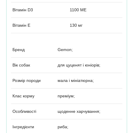
Вітамін D3
1100 МЕ
Вітамін Е
130 мг
Бренд
Gemon;
Вік собак
для цуценят і юніорів;
Розмір породи
мала і мініатюрна;
Клас корму
преміум;
Особливості
щоденне харчування;
Інгредієнти
риба;