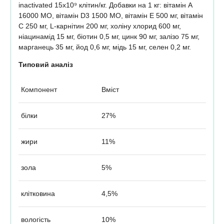
inactivated 15х10⁹ клітин/кг. Добавки на 1 кг: вітамін А
16000 МО, вітамін D3 1500 МО, вітамін Е 500 мг, вітамін
С 250 мг, L-карнітин 200 мг, холіну хлорид 600 мг,
ніацинамід 15 мг, біотин 0,5 мг, цинк 90 мг, залізо 75 мг,
марганець 35 мг, йод 0,6 мг, мідь 15 мг, селен 0,2 мг.
Типовий аналіз
Компонент
Вміст
білки
27%
жири
11%
зола
5%
клітковина
4,5%
вологість
10%