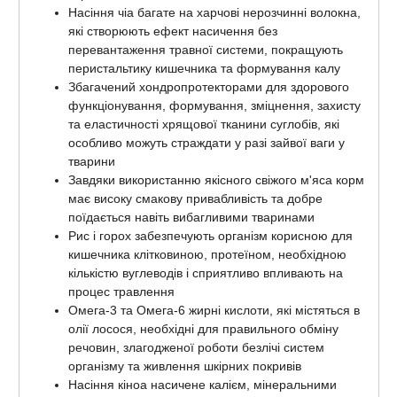
Насіння чіа багате на харчові нерозчинні волокна,
які створюють ефект насичення без
перевантаження травної системи, покращують
перистальтику кишечника та формування калу
Збагачений хондропротекторами для здорового
функціонування, формування, зміцнення, захисту
та еластичності хрящової тканини суглобів, які
особливо можуть страждати у разі зайвої ваги у
тварини
Завдяки використанню якісного свіжого м'яса корм
має високу смакову привабливість та добре
поїдається навіть вибагливими тваринами
Рис і горох забезпечують організм корисною для
кишечника клітковиною, протеїном, необхідною
кількістю вуглеводів і сприятливо впливають на
процес травлення
Омега-3 та Омега-6 жирні кислоти, які містяться в
олії лосося, необхідні для правильного обміну
речовин, злагодженої роботи безлічі систем
організму та живлення шкірних покривів
Насіння кіноа насичене калієм, мінеральними