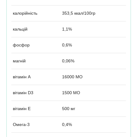
калорійність
353,5 ккал/100гр
кальцій
1,1%
фосфор
0,6%
магній
0,06%
вітамін А
16000 МО
вітамін D3
1500 МО
вітамін E
500 мг
Омега-3
0,4%