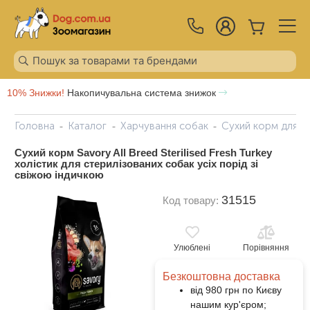
10% Знижки!
Накопичувальна система знижок
Головна
Каталог
Харчування собак
Сухий корм для с
Сухий корм Savory All Breed Sterilised Fresh Turkey
холістик для стерилізованих собак усіх порід зі
свіжою індичкою
31515
Код товару:
Улюблені
Порівняння
Безкоштовна доставка
від 980 грн по Києву
нашим кур'єром;