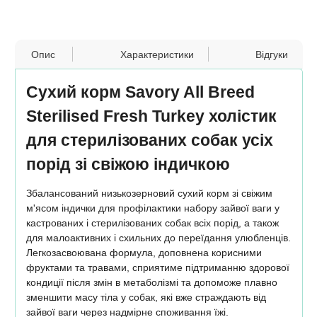
Опис
Характеристики
Відгуки
Сухий корм Savory All Breed
Sterilised Fresh Turkey холістик
для стерилізованих собак усіх
порід зі свіжою індичкою
Збалансований низькозерновий сухий корм зі свіжим
м'ясом індички для профілактики набору зайвої ваги у
кастрованих і стерилізованих собак всіх порід, а також
для малоактивних і схильних до переїдання улюбленців.
Легкозасвоювана формула, доповнена корисними
фруктами та травами, сприятиме підтриманню здорової
кондиції після змін в метаболізмі та допоможе плавно
зменшити масу тіла у собак, які вже страждають від
зайвої ваги через надмірне споживання їжі.