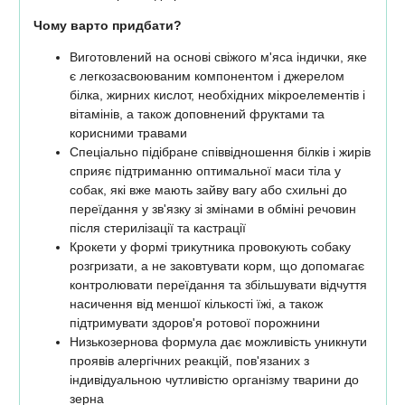
Чому варто придбати?
Виготовлений на основі свіжого м'яса індички, яке
є легкозасвоюваним компонентом і джерелом
білка, жирних кислот, необхідних мікроелементів і
вітамінів, а також доповнений фруктами та
корисними травами
Спеціально підібране співвідношення білків і жирів
сприяє підтриманню оптимальної маси тіла у
собак, які вже мають зайву вагу або схильні до
переїдання у зв'язку зі змінами в обміні речовин
після стерилізації та кастрації
Крокети у формі трикутника провокують собаку
розгризати, а не заковтувати корм, що допомагає
контролювати переїдання та збільшувати відчуття
насичення від меншої кількості їжі, а також
підтримувати здоров'я ротової порожнини
Низькозернова формула дає можливість уникнути
проявів алергічних реакцій, пов'язаних з
індивідуальною чутливістю організму тварини до
зерна