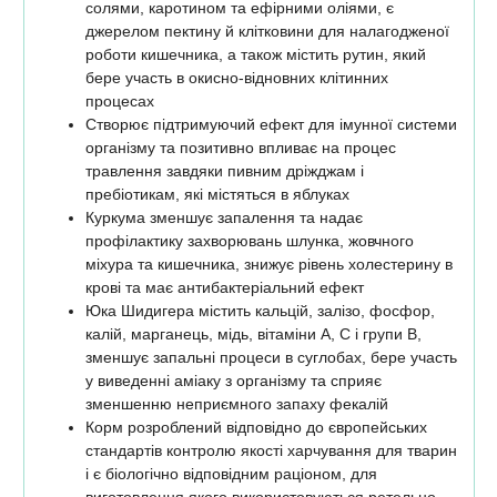
солями, каротином та ефірними оліями, є
джерелом пектину й клітковини для налагодженої
роботи кишечника, а також містить рутин, який
бере участь в окисно-відновних клітинних
процесах
Створює підтримуючий ефект для імунної системи
організму та позитивно впливає на процес
травлення завдяки пивним дріжджам і
пребіотикам, які містяться в яблуках
Куркума зменшує запалення та надає
профілактику захворювань шлунка, жовчного
міхура та кишечника, знижує рівень холестерину в
крові та має антибактеріальний ефект
Юка Шидигера містить кальцій, залізо, фосфор,
калій, марганець, мідь, вітаміни А, С і групи В,
зменшує запальні процеси в суглобах, бере участь
у виведенні аміаку з організму та сприяє
зменшенню неприємного запаху фекалій
Корм розроблений відповідно до європейських
стандартів контролю якості харчування для тварин
і є біологічно відповідним раціоном, для
виготовлення якого використовуються ретельно