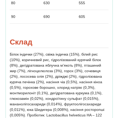
80
630
555
90
690
605
Склад
Білок індички (27%), свіжа індичка (15%), білий рис
(10%), коричневий рис, гідролізований курячий білок
(8%), дегідратована яблучна м'якоть (8%), пташиний
жир (7%), лігноцелюлоза (3%), горох (3%), сочевиця
(2%), лососева олія (2%), дріжджі (2%), гідролізована
куряча печінка (2%), насіння чіа (0,5%), насіння кіноа
(0,5%), горохове борошно, хлорид натрію (0,3%),
монтморилоніт (0,1%), дегідратована куркума (0,1%),
глюкозамін (0,02%), хондроїтину сульфат (0,015%),
мананолігосахариди (0,014%), фруктоолігосахариди
(0,011%), юка Шидигера (0,008%), насіння росторопші
(0,005%). Пробіотик: Lactobacillus helveticus HA – 122