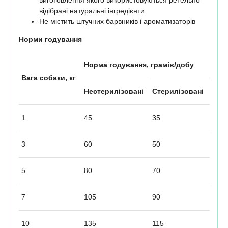
відібрані натуральні інгредієнти
Не містить штучних барвників і ароматизаторів
Норми годування
Норма годування, грамів/добу
Вага собаки, кг
Нестерилізовані
Стерилізовані
1
45
35
3
60
50
5
80
70
7
105
90
10
135
115