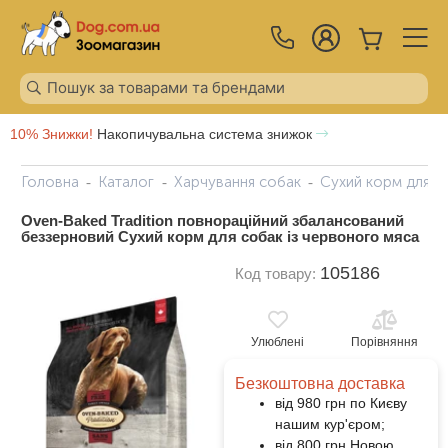
10% Знижки!
Накопичувальна система знижок
Головна
Каталог
Харчування собак
Сухий корм для с
Oven-Baked Tradition повнораційний збалансований
беззерновий Сухий корм для собак із червоного мяса
105186
Код товару:
Улюблені
Порівняння
Безкоштовна доставка
від 980 грн по Києву
нашим кур'єром;
від 800 грн Новою