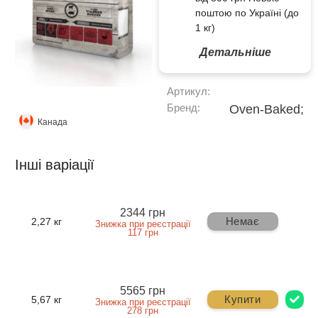
поштою по Україні (до
1 кг)
Детальніше
Артикул:
Бренд:
Oven-Baked;
Канада
Інші варіації
2344 грн
Немає
2,27 кг
Знижка при реєстрації
117 грн
5565 грн
Купити
5,67 кг
Знижка при реєстрації
278 грн