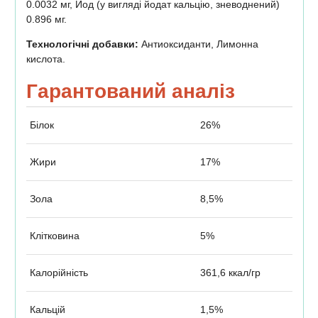
0.0032 мг, Йод (у вигляді йодат кальцію, зневоднений)
0.896 мг.
Технологічні добавки:
Антиоксиданти, Лимонна
кислота.
Гарантований аналіз
Білок
26%
Жири
17%
Зола
8,5%
Клітковина
5%
Калорійність
361,6 ккал/гр
Кальцій
1,5%