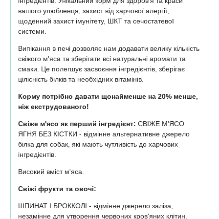
інгредієнтів. Унікальний корм для здоров'я та краси
вашого улюбленця, захист від харчової алергії,
щоденний захист імунітету, ШКТ та сечостатевої
системи.
Випікання в печі дозволяє нам додавати велику кількість
свіжого м'яса та зберігати всі натуральні аромати та
смаки. Це полегшує засвоєння інгредієнтів, зберігає
цілісність білків та необхідних вітамінів.
Корму потрібно давати щонайменше на 20% менше,
ніж екструдованого!
Свіже м'ясо як перший інгредієнт:
СВІЖЕ М'ЯСО
ЯГНЯ БЕЗ КІСТКИ - відмінне альтернативне джерело
білка для собак, які мають чутливість до харчових
інгредієнтів.
Високий вміст м'яса.
Свіжі фрукти та овочі:
ШПИНАТ І БРОККОЛІ - відмінне джерело заліза,
незамінне для утворення червоних кров'яних клітин.