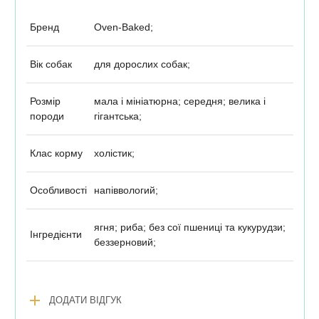
Бренд
Oven-Baked;
Вік собак
для дорослих собак;
Розмір
мала і мініатюрна; середня; велика і
породи
гігантська;
Клас корму
холістик;
Особливості
напіввологий;
ягня; риба; без сої пшениці та кукурудзи;
Інгредієнти
беззерновий;
add
ДОДАТИ ВІДГУК