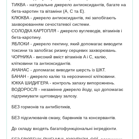
ТИКВА - натуральне джерело антиоксидантів, багате на
бета-каротин та вітаміни (A, C та E).
КЛЮКВА - джерело антиоксидантів, які запобігають
захворюванням сечостатевої системи.
СОЛОДКА КАРТОПЛЯ - джерело вуглеводів, вітамінів і
бета-каротину.
ЯБЛОКИ - джерело пектину, який допомагає виводити
токсини та запобігає ризику серцевих захворювань.
ЧОРНИКА - високий вміст вітамінів A і C, калію,
клітковини та антиоксидантів.
АНАНАС - допомагає виводити шерсть із ШКТ.
БАНАН - джерело калію та нерозчинної клітковини.
ЮККА ШИДИГЕРА - контроль запаху випорожнень.
ВОДОРОСЛІ - незамінне джерело йоду, що допомагає
підтримувати щитовидну залозу.
БЕЗ гормонів та антибіотиків,
БЕЗ підсилювачів смаку, барвників та консервантів.
До складу входять багатофункціональні інгредієнти.