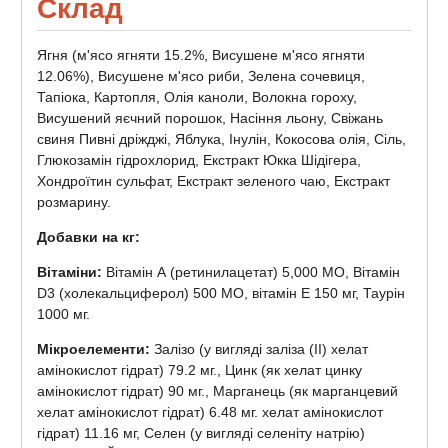
Склад
Ягня (м'ясо ягняти 15.2%, Висушене м'ясо ягняти
12.06%), Висушене м'ясо риби, Зелена сочевиця,
Тапіока, Картопля, Олія каноли, Волокна гороху,
Висушений яєчний порошок, Насіння льону, Свіжань
свиня Пивні дріжджі, Яблука, Інулін, Кокосова олія, Сіль,
Глюкозамін гідрохлорид, Екстракт Юкка Шідігера,
Хондроїтин сульфат, Екстракт зеленого чаю, Екстракт
розмарину.
Добавки на кг:
Вітаміни:
Вітамін А (ретинилацетат) 5,000 МО, Вітамін
D3 (холекальциферол) 500 МО, вітамін Е 150 мг, Таурін
1000 мг.
Мікроелементи:
Залізо (у вигляді заліза (II) хелат
амінокислот гідрат) 79.2 мг., Цинк (як хелат цинку
амінокислот гідрат) 90 мг., Марганець (як марганцевий
хелат амінокислот гідрат) 6.48 мг. хелат амінокислот
гідрат) 11.16 мг, Селен (у вигляді селеніту натрію)