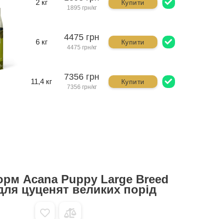
2 кг
Купити
1895 грн/кг
4475 грн
6 кг
Купити
4475 грн/кг
7356 грн
11,4 кг
Купити
7356 грн/кг
орм Acana Puppy Large Breed
 для цуценят великих порід