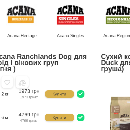
Acana Heritage
Acana Singles
Acana Region
cana Ranchlands Dog для
Сухий к
ід і вікових груп
Duck для
гня )
груша)
1973 грн
2 кг
Купити
1973 грн/кг
4769 грн
6 кг
Купити
4769 грн/кг