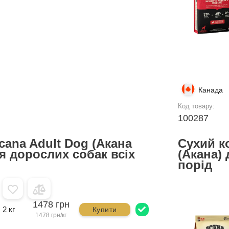
Канада
Код товару:
100287
cana Adult Dog (Акана
Сухий к
я дорослих собак всіх
(Акана)
порід
1478 грн
2 кг
Купити
1478 грн/кг