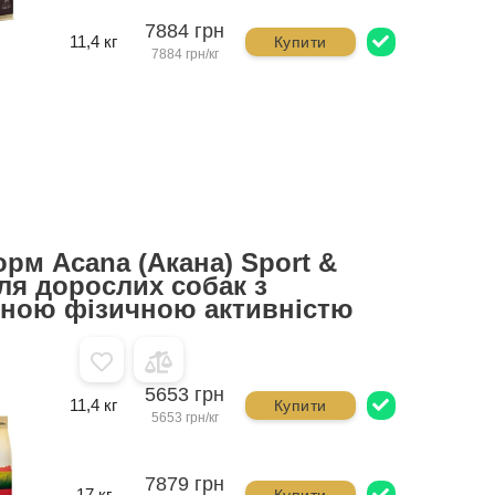
7884 грн
11,4 кг
Купити
7884 грн/кг
орм Acana (Акана) Sport &
для дорослих собак з
ною фізичною активністю
5653 грн
11,4 кг
Купити
5653 грн/кг
7879 грн
17 кг
Купити