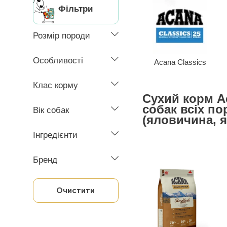
Фільтри
Розмір породи
Особливості
Acana Classics
Клас корму
Сухий корм A
собак всіх пор
Вік собак
(яловичина, я
Інгредієнти
Бренд
Очистити