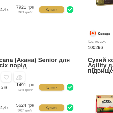
7921 грн
11,4 кг
Купити
7921 грн/кг
Канада
Код товару:
100296
ana (Акана) Senior для
Сухий к
сіх порід
Agility 
підвище
1491 грн
2 кг
Купити
1491 грн/кг
5624 грн
11,4 кг
Купити
5624 грн/кг