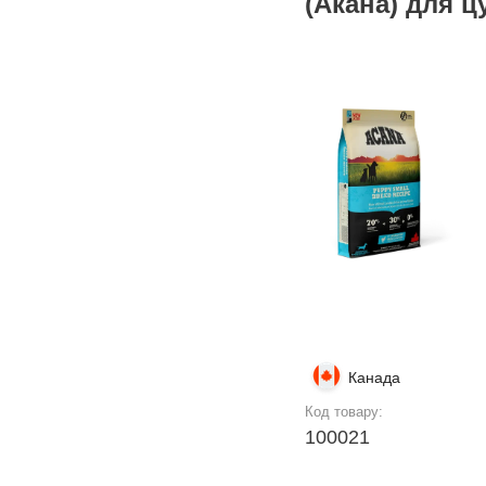
(Акана) для ц
Канада
Код товару:
100021