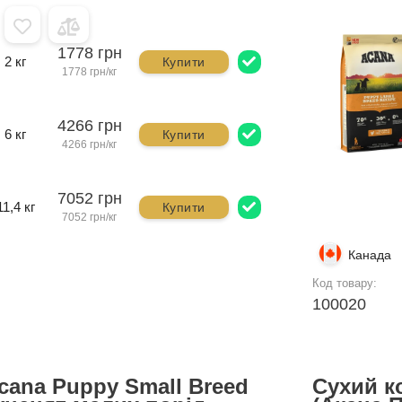
1778 грн
2 кг
Купити
1778 грн/кг
4266 грн
6 кг
Купити
4266 грн/кг
7052 грн
11,4 кг
Купити
7052 грн/кг
Канада
Код товару:
100020
cana Puppy Small Breed
Сухий к