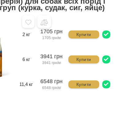
рерія) для собак всіх порід і
груп (курка, судак, сиг, яйце)
1705 грн
2 кг
Купити
1705 грн/кг
3941 грн
6 кг
Купити
3941 грн/кг
6548 грн
11,4 кг
Купити
6548 грн/кг