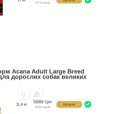
7879 грн/кг
орм Acana Adult Large Breed
 для дорослих собак великих
5689 грн
11,4 кг
Купити
5689 грн/кг