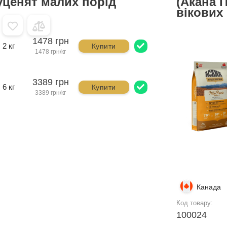
уценят малих порід
(Акана П
вікових 
1478 грн
2 кг
Купити
1478 грн/кг
3389 грн
6 кг
Купити
3389 грн/кг
Канада
Код товару:
100024