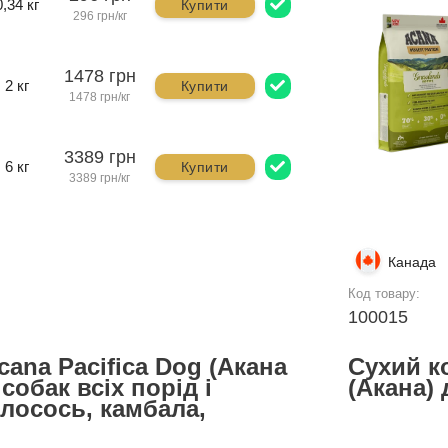
0,34 кг
Купити
296 грн/кг
1478 грн
2 кг
Купити
1478 грн/кг
3389 грн
6 кг
Купити
3389 грн/кг
Канада
Код товару:
100015
ana Pacifica Dog (Акана
Сухий к
собак всіх порід і
(Акана)
(лосось, камбала,