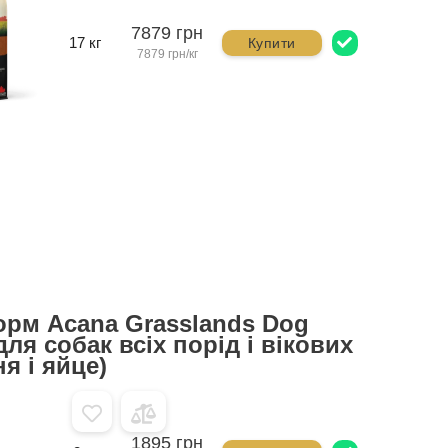
7879 грн
17 кг
Купити
7879 грн/кг
орм Acana Grasslands Dog
для собак всіх порід і вікових
ня і яйце)
1895 грн