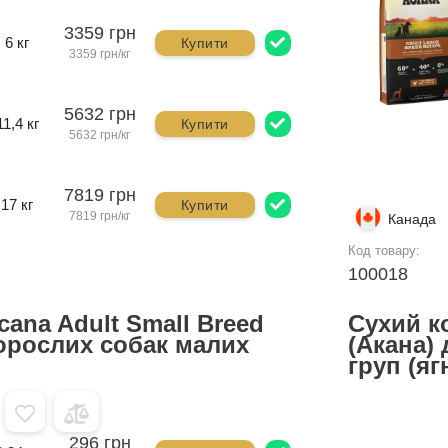
3359 грн
6 кг
Купити
3359 грн/кг
5632 грн
11,4 кг
Купити
5632 грн/кг
7819 грн
17 кг
Купити
7819 грн/кг
Канада
Код товару:
100018
ana Adult Small Breed
Сухий к
дорослих собак малих
(Акана) 
груп (яг
296 грн