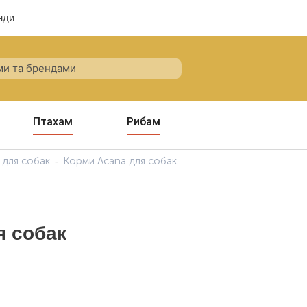
нди
Птахам
Рибам
 для собак
Корми Acana для собак
я собак