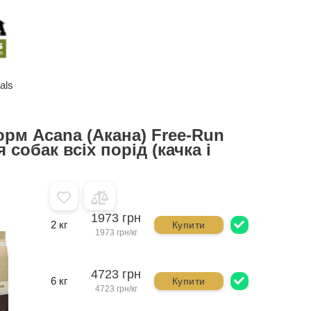
als
орм Acana (Акана) Free-Run
 собак всіх порід (качка і
1973 грн
2 кг
Купити
1973 грн/кг
4723 грн
6 кг
Купити
4723 грн/кг