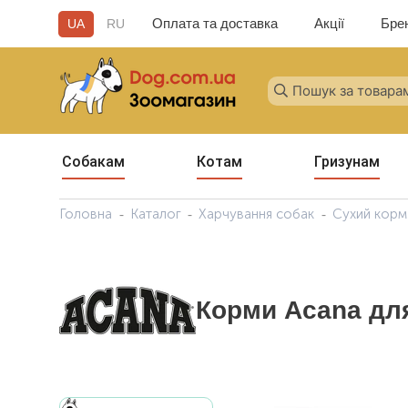
Оплата та доставка
Акції
Бре
UA
RU
Собакам
Котам
Гризунам
Головна
Каталог
Харчування собак
Сухий корм
Корми Acana дл