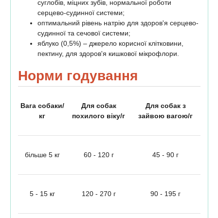
суглобів, міцних зубів, нормальної роботи
серцево-судинної системи;
оптимальний рівень натрію для здоров'я серцево-
судинної та сечової системи;
яблуко (0,5%) – джерело корисної клітковини,
пектину, для здоров'я кишкової мікрофлори.
Норми годування
Вага собаки/
Для собак
Для собак з
кг
похилого віку/г
зайвою вагою/г
більше 5 кг
60 - 120 г
45 - 90 г
5 - 15 кг
120 - 270 г
90 - 195 г