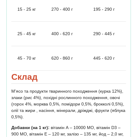
15 - 25 кг
270 - 400 г
195 - 290 г
25 - 45 кг
400 - 620 г
290 - 445 г
45 - 70 кг
620 - 860 г
445 - 620 г
Склад
М'ясо та продукти тваринного походження (курка 12%),
злаки (рис 4%), похідні рослинного походження, овочі
(горох 4%, морква 0,5%, помідори 0,5%, брокколі 0,5%),
олії та жири , насіння, мінерали, дріжджі, фрукти (яблука
0,5%).
Добавки (на 1 кг):
вітамін А – 10000 МО, вітамін D3 –
900 МО, вітамін E – 120 мг, залізо – 135 мг, йод – 2,0 мг,