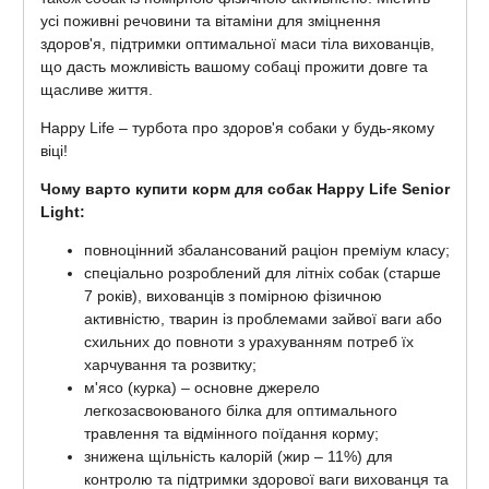
усі поживні речовини та вітаміни для зміцнення
здоров'я, підтримки оптимальної маси тіла вихованців,
що дасть можливість вашому собаці прожити довге та
щасливе життя.
Happy Life – турбота про здоров'я собаки у будь-якому
віці!
Чому варто купити корм для собак Happy Life Senior
Light:
повноцінний збалансований раціон преміум класу;
спеціально розроблений для літніх собак (старше
7 років), вихованців з помірною фізичною
активністю, тварин із проблемами зайвої ваги або
схильних до повноти з урахуванням потреб їх
харчування та розвитку;
м'ясо (курка) – основне джерело
легкозасвоюваного білка для оптимального
травлення та відмінного поїдання корму;
знижена щільність калорій (жир – 11%) для
контролю та підтримки здорової ваги вихованця та