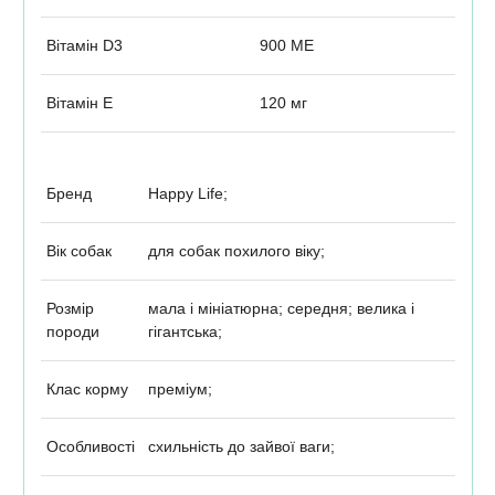
Вітамін D3
900 МЕ
Вітамін Е
120 мг
Бренд
Happy Life;
Вік собак
для собак похилого віку;
Розмір
мала і мініатюрна; середня; велика і
породи
гігантська;
Клас корму
преміум;
Особливості
схильність до зайвої ваги;