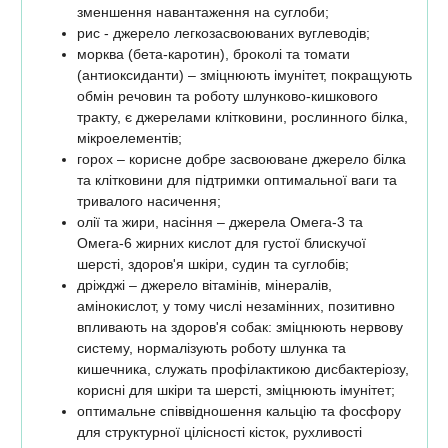
зменшення навантаження на суглоби;
рис - джерело легкозасвоюваних вуглеводів;
морква (бета-каротин), броколі та томати
(антиоксиданти) – зміцнюють імунітет, покращують
обмін речовин та роботу шлунково-кишкового
тракту, є джерелами клітковини, рослинного білка,
мікроелементів;
горох – корисне добре засвоюване джерело білка
та клітковини для підтримки оптимальної ваги та
тривалого насичення;
олії та жири, насіння – джерела Омега-3 та
Омега-6 жирних кислот для густої блискучої
шерсті, здоров'я шкіри, судин та суглобів;
дріжджі – джерело вітамінів, мінералів,
амінокислот, у тому числі незамінних, позитивно
впливають на здоров'я собак: зміцнюють нервову
систему, нормалізують роботу шлунка та
кишечника, служать профілактикою дисбактеріозу,
корисні для шкіри та шерсті, зміцнюють імунітет;
оптимальне співвідношення кальцію та фосфору
для структурної цілісності кісток, рухливості