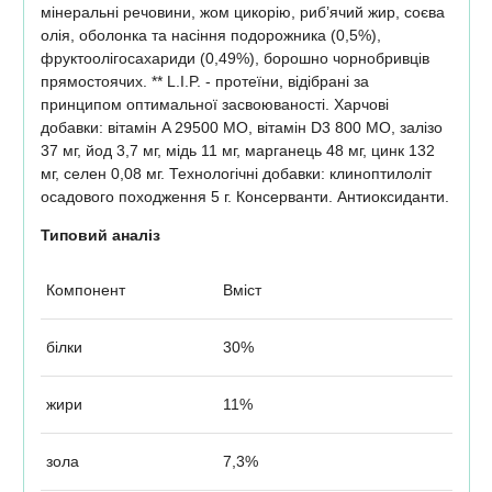
мінеральні речовини, жом цикорію, риб’ячий жир, соєва
олія, оболонка та насіння подорожника (0,5%),
фруктоолiгосахариди (0,49%), борошно чорнобривців
прямостоячих. ** L.I.P. - протеїни, відібрані за
принципом оптимальної засвоюваності. Харчові
добавки: вітамін A 29500 МО, вітамін D3 800 МО, залізо
37 мг, йод 3,7 мг, мідь 11 мг, марганець 48 мг, цинк 132
мг, селен 0,08 мг. Технологічні добавки: клиноптилоліт
осадового походження 5 г. Консерванти. Антиоксиданти.
Типовий аналіз
Компонент
Вміст
білки
30%
жири
11%
зола
7,3%