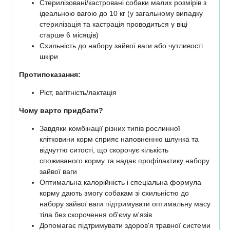
Стерилізовані/кастровані собаки малих розмірів з
ідеальною вагою до 10 кг (у загальному випадку
стерилізація та кастрація проводиться у віці
старше 6 місяців)
Схильність до набору зайвої ваги або чутливості
шкіри
Протипоказання:
Ріст, вагітність/лактація
Чому варто придбати?
Завдяки комбінації різних типів рослинної
клітковини корм сприяє наповненню шлунка та
відчуттю ситості, що скорочує кількість
споживаного корму та надає профілактику набору
зайвої ваги
Оптимальна калорійність і спеціальна формула
корму дають змогу собакам зі схильністю до
набору зайвої ваги підтримувати оптимальну масу
тіла без скорочення об'єму м'язів
Допомагає підтримувати здоров'я травної системи