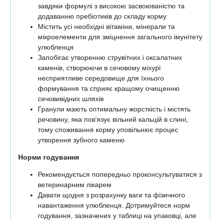
завдяки формулі з високою засвоюваністю та
додаванню пребіотиків до складу корму
Містить усі необхідні вітаміни, мінерали та
мікроелементи для зміцнення загального імунітету
улюбленця
Запобігає утворенню струвітних і оксалатних
каменів, створюючи в сечовому міхурі
несприятливе середовище для їхнього
формування та сприяє кращому очищенню
сечовивідних шляхів
Гранули мають оптимальну жорсткість і містять
речовину, яка пов'язує вільний кальцій в слині,
тому споживання корму уповільнює процес
утворення зубного каменю
Норми годування
Рекомендується попередньо проконсультуватися з
ветеринарним лікарем
Давати щодня з розрахунку ваги та фізичного
навантаження улюбленця. Дотримуйтеся норм
годування, зазначених у таблиці на упаковці, але