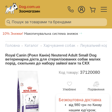
10% Знижки!
Накопичувальна система знижок
Головна
Каталог
Харчування собак
Лікувальний корм
Royal Canin (Роял Канін) Neutered Adult Small Dog
ветеринарна дієта для стерилізованих собак малих
порід, схильних до набору зайвої ваги та СКХ
37120080
Код товару:
Улюблені
Порівняння
Безкоштовна доставка
від 980 грн по Києву
нашим кур'єром;