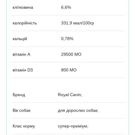
клітковина
6,6%
калорійність
331,9 ккал/100гр
кальцій
0,78%
вітамін А
29500 МО
вітамін D3
800 МО
Бренд
Royal Canin;
Вік собак
для дорослих собак;
Клас корму
супер-преміум;