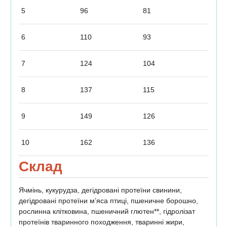
5
96
81
6
110
93
7
124
104
8
137
115
9
149
126
10
162
136
Склад
Ячмінь, кукурудза, дегідровані протеїни свинини,
дегідровані протеїни м’яса птиці, пшеничне борошно,
рослинна клітковина, пшеничний глютен**, гідролізат
протеїнів тваринного походження, тваринні жири,