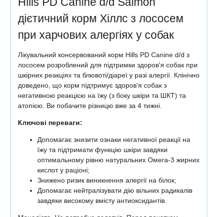
Hills PD Canine d/d Salmon
дієтичний корм Хіллс з лососем
при харчових алергіях у собак
Лікувальний консервований корм Hills PD Canine d/d з
лососем розроблений для підтримки здоров'я собак при
шкірних реакціях та блювоті/діареї у разі алергії. Клінічно
доведено, що корм підтримує здоров'я собак з
негативною реакцією на їжу (з боку шкіри та ШКТ) та
атопією. Ви побачите різницю вже за 4 тижні.
Ключові переваги:
Допомагає знизити ознаки негативної реакції на
їжу та підтримати функцію шкіри завдяки
оптимальному рівню натуральних Омега-3 жирних
кислот у раціоні;
Знижено ризик виникнення алергії на білок;
Допомагає нейтралізувати дію вільних радикалів
завдяки високому вмісту антиоксидантів.