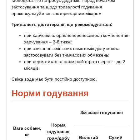
Монодієта. Не потребує додатків. Перед початком
застосування та щодо тривалості годування
проконсультуйтеся з ветеринарним лікарем.
Тривалість дієтотерапії, що рекомендується:
при харчовій алергії/непереносимості компонентів
харчування – 3-8 тижні;
при зникненні клінічних симптомів дієту можна
застосовувати без тимчасових обмежень;
при дерматитах та надмірній втраті шерсті – до 2
місяців.
Свіжа вода має бути постійно доступною.
Норми годування
Змішане годування
Норма
Вага собаки,
годування,
кг
Вологий
Сухий
грам/добу