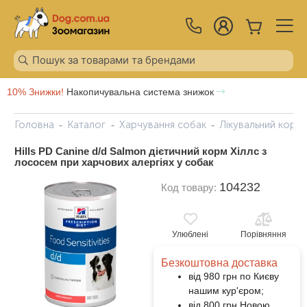
10% Знижки!
Накопичувальна система знижок
Головна
Каталог
Харчування собак
Лікувальний корм
Hills PD Canine d/d Salmon дієтичний корм Хіллс з
лососем при харчових алергіях у собак
104232
Код товару:
Улюблені
Порівняння
Безкоштовна доставка
від 980 грн по Києву
нашим кур'єром;
від 800 грн Новою