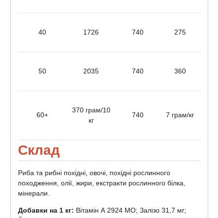
40
1726
740
275
50
2035
740
360
370 грам/10
60+
740
7 грам/кг
кг
Склад
Риба та рибні похідні, овочі, похідні рослинного
походження, олії, жири, екстракти рослинного білка,
мінерали.
Добавки на 1 кг:
Вітамін А 2924 МО; Залізо 31,7 мг;