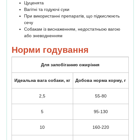
Цуценята
Вагітні та годуючі суки
При використанні препаратів, що підкислюють
сечу
Собакам із виснаженням, недостатньою вагою
або зневодненням
Норми годування
Для запобіганню ожиріння
Идеальна вага собаки, кг
Добова норма корму, г
2,5
55-80
5
95-130
10
160-220