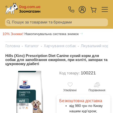
10% Знижки!
Накопичувальна система знижок
Головна
Каталог
Харчування собак
Лікувальний корм
Hills (Хілс) Prescription Diet Canine сухий корм для
собак для запобігання ожиріння, при коліті, запорах та
цукровому діабеті
100221
Код товару:
Улюблені
Порівняння
Безкоштовна доставка
від 980 грн по Києву
нашим кур'єром;