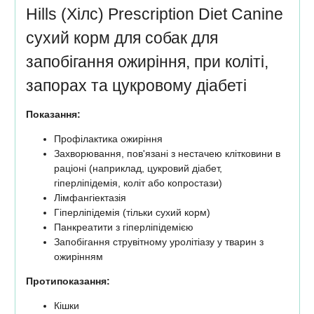
Hills (Хілс) Prescription Diet Canine
сухий корм для собак для
запобігання ожиріння, при коліті,
запорах та цукровому діабеті
Показання:
Профілактика ожиріння
Захворювання, пов'язані з нестачею клітковини в
раціоні (наприклад, цукровий діабет,
гіперліпідемія, коліт або копростази)
Лімфангіектазія
Гіперліпідемія (тільки сухий корм)
Панкреатити з гіперліпідемією
Запобігання струвітному уролітіазу у тварин з
ожирінням
Протипоказання:
Кішки