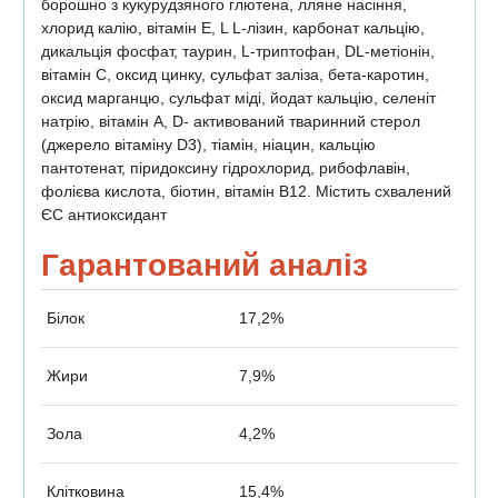
борошно з кукурудзяного глютена, лляне насіння,
хлорид калію, вітамін Е, L L-лізин, карбонат кальцію,
дикальція фосфат, таурин, L-триптофан, DL-метіонін,
вітамін С, оксид цинку, сульфат заліза, бета-каротин,
оксид марганцю, сульфат міді, йодат кальцію, селеніт
натрію, вітамін А, D- активований тваринний стерол
(джерело вітаміну D3), тіамін, ніацин, кальцію
пантотенат, піридоксину гідрохлорид, рибофлавін,
фолієва кислота, біотин, вітамін В12. Містить схвалений
ЄС антиоксидант
Гарантований аналіз
Білок
17,2%
Жири
7,9%
Зола
4,2%
Клітковина
15,4%