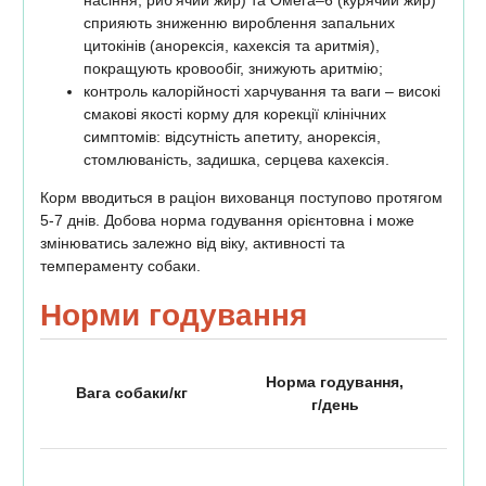
сприяють зниженню вироблення запальних
цитокінів (анорексія, кахексія та аритмія),
покращують кровообіг, знижують аритмію;
контроль калорійності харчування та ваги – високі
смакові якості корму для корекції клінічних
симптомів: відсутність апетиту, анорексія,
стомлюваність, задишка, серцева кахексія.
Корм вводиться в раціон вихованця поступово протягом
5-7 днів. Добова норма годування орієнтовна і може
змінюватись залежно від віку, активності та
темпераменту собаки.
Норми годування
Норма годування,
Вага собаки/кг
г/день