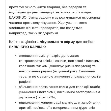
протягом усього життя тварини, без перерви та
відповідно до рекомендацій ветеринарного лікаря.
ВАЖЛИВО. Зміна раціону має розглядатися як основна
частина протоколу лікування. Харчування може
зменшити кількість препаратів, що вводяться,
наприклад, таких як діуретики.
Клінічна цінність лікувального корму для собак
ЕКВІЛІБРІО КАРДІАК:
зменшення вмісту натрію допомагає
контролювати клінічні ознаки, пов'язані з високим
кров'яним тиском (мінімізує ризик гіпертонії) та
накопичення рідини (асцит/набряк). Сечогінна
терапія не є заміною зниження споживання солі в
раціоні;
збільшення споживання калію для корекції та/або
уникнення гіпокаліємії, викликаної застосуванням
діуретиків (хв. – 0,7%);
підтримання концентрації магнію для запобігання
аритмії, пов'язаної з використанням діуретиків