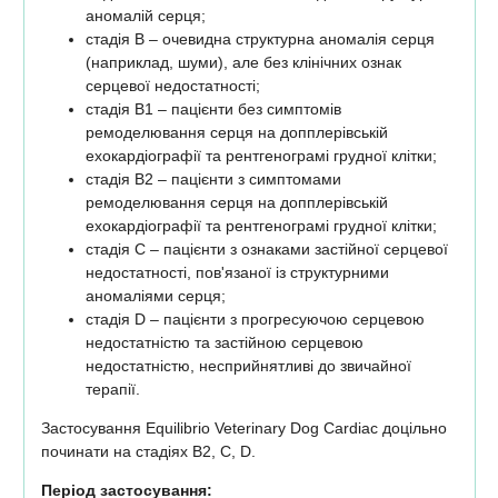
аномалій серця;
стадія В – очевидна структурна аномалія серця
(наприклад, шуми), але без клінічних ознак
серцевої недостатності;
стадія B1 – пацієнти без симптомів
ремоделювання серця на допплерівській
ехокардіографії та рентгенограмі грудної клітки;
стадія B2 – пацієнти з симптомами
ремоделювання серця на допплерівській
ехокардіографії та рентгенограмі грудної клітки;
стадія C – пацієнти з ознаками застійної серцевої
недостатності, пов'язаної із структурними
аномаліями серця;
стадія D – пацієнти з прогресуючою серцевою
недостатністю та застійною серцевою
недостатністю, несприйнятливі до звичайної
терапії.
Застосування Equilibrio Veterinary Dog Cardiac доцільно
починати на стадіях В2, С, D.
Період застосування: