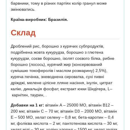
барвники, тому в різних партіях колір гранул може
змінюватись.
Країна-виробник: Бразилія.
Склад
Дроблений рис, борошно з курячих субпродуктів,
подрібнена жовта кукурудза, борошно з глютена
кукурудзи, соєве борошно, ізолят соєвого білка, рибне
борошно (лосось), курячий жир (консервований
сумішшю токоферолів і маслом розмарину) 2,5%),
куряча печінка, зневоднена сироватка, сухі пивні
дріжджі, мелене цілісне лляне насіння, інулін, цитрат
калію, дикальція фосфат, екстракт юкки Шидігера, L–
карнітин, таурин, .
Добавки на 1 кг:
вітамін А – 25000 МО, вітамін В12 –
200 мкг, вітамін С – 70 мг, вітамін D3 – 2000 МО, вітамін
Е – 500 МО, хелат селену – 0,8 мг, бета-каротин – 0,4
мг, фолієва кислота – 2 мг, пантотенова кислота – 30 мг,
хелат міді – 30 мг, холіну хлорид – 1500 мг, хелат заліза