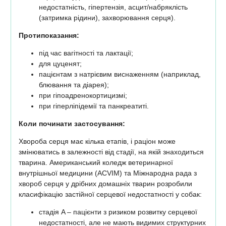
недостатність, гіпертензія, асцит/набряклість
(затримка рідини), захворювання серця).
Протипоказання:
під час вагітності та лактації;
для цуценят;
пацієнтам з натрієвим виснаженням (наприклад,
блювання та діарея);
при гіпоадренокортицизмі;
при гіперліпідемії та панкреатиті.
Коли починати застосування:
Хвороба серця має кілька етапів, і раціон може
змінюватись в залежності від стадії, на якій знаходиться
тварина. Американський коледж ветеринарної
внутрішньої медицини (ACVIM) та Міжнародна рада з
хвороб серця у дрібних домашніх тварин розробили
класифікацію застійної серцевої недостатності у собак:
стадія A – пацієнти з ризиком розвитку серцевої
недостатності, але не мають видимих ​​структурних