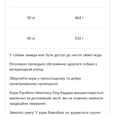
50 кг
464 г
60 кг
533 г
У собаки завжди має бути доступ до чистої свіжої води.
Регулярно проводьте обстеження здоров'я собаки у
ветеринарній клініці.
Зберігайте корм у прохолодному та добре
провітрюваному приміщенні.
Корм Equilibrio Veterinary Dog Кардіак використовується
виключно як допоміжний засіб, він не повинен замінити
традиційне лікування.
Зверніть увагу! У корм Еквілібріо не додаються штучні