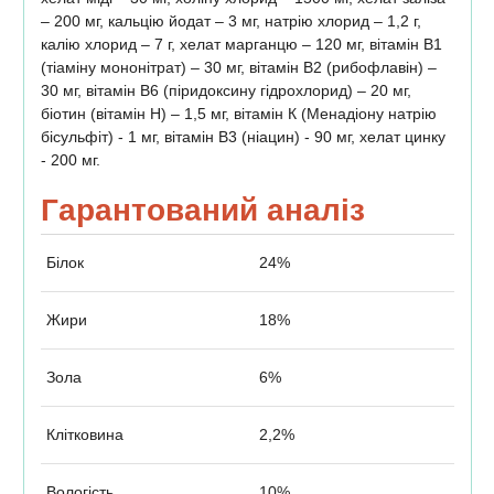
– 200 мг, кальцію йодат – 3 мг, натрію хлорид – 1,2 г,
калію хлорид – 7 г, хелат марганцю – 120 мг, вітамін В1
(тіаміну мононітрат) – 30 мг, вітамін В2 (рибофлавін) –
30 мг, вітамін В6 (піридоксину гідрохлорид) – 20 мг,
біотин (вітамін Н) – 1,5 мг, вітамін К (Менадіону натрію
бісульфіт) - 1 мг, вітамін В3 (ніацин) - 90 мг, хелат цинку
- 200 мг.
Гарантований аналіз
Білок
24%
Жири
18%
Зола
6%
Клітковина
2,2%
Вологість
10%