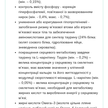
(мін. – 0,15%);
контроль вмісту фосфору - корекція
гіперфосфатемії, пов'язаної із захворюванням
нирок (мін. - 0,4%, макс. - 0,7%);
уникнення або коригування гіпопротеїнемії -
запобігання ризику м'язової втоми або втрати
м'язової маси тіла та забезпечення
амінокислотами для синтезу таурину (24% білка:
ізолят соєвого білка, гідролізоване яйце,
зневоднена сироватка);
покращення серцевого метаболізму завдяки
таурину та L–карнітину. Таурін (мін. – 0,2%) –
велика концентрація у серцевому та скелетних
м'язах, має важливе значення у клітинній
концентрації кальцію та його життєздатності у
модуляції скоротливості міокарда. L–карнітин (мін.
– 0,05%) – велика концентрація у серцевому та
скелетних м'язах, необхідний для метаболізму
жирних кислот та вироблення енергії у серцевому
м'язі;
жирні кислоти Омега–3 (молоте цільне лляне
насіння, риб'ячий жир) та Омега–6 (курячий жир)