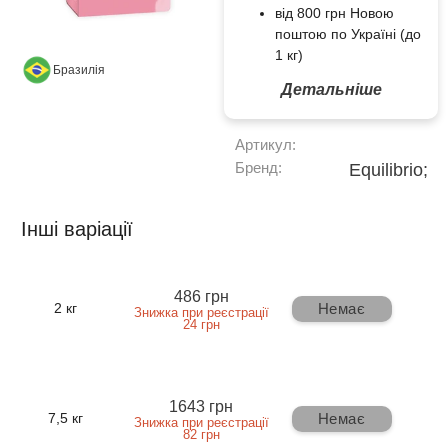
від 800 грн Новою
поштою по Україні (до
1 кг)
Бразилія
Детальніше
Артикул:
Бренд:
Equilibrio;
Інші варіації
486 грн
Немає
2 кг
Знижка при реєстрації
24 грн
1643 грн
Немає
7,5 кг
Знижка при реєстрації
82 грн