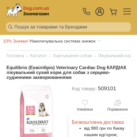
10% Знижки!
Накопичувальна система знижок
Головна
Каталог
Харчування собак
Лікувальний корм
Equilibrio (Еквілібріо) Veterinary Cardiac Dog КАРДІАК
лікувальний сухий корм для собак з серцево-
судинними захворюваннями
509101
Код товару:
Улюблені
Порівняння
Безкоштовна доставка
від 980 грн по Києву
нашим кур'єром;