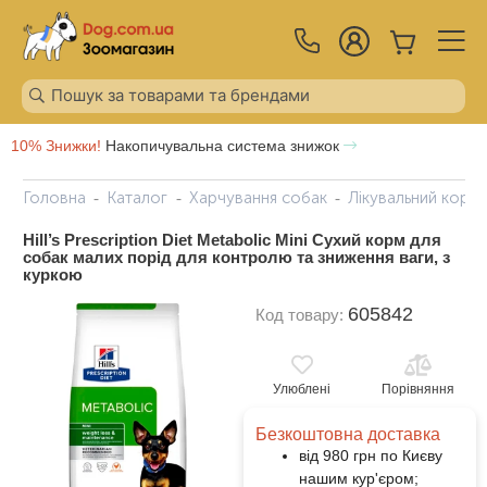
10% Знижки!
Накопичувальна система знижок
Головна
Каталог
Харчування собак
Лікувальний корм
Hill’s Prescription Diet Metabolic Mini Сухий корм для
собак малих порід для контролю та зниження ваги, з
куркою
605842
Код товару:
Улюблені
Порівняння
Безкоштовна доставка
від 980 грн по Києву
нашим кур'єром;