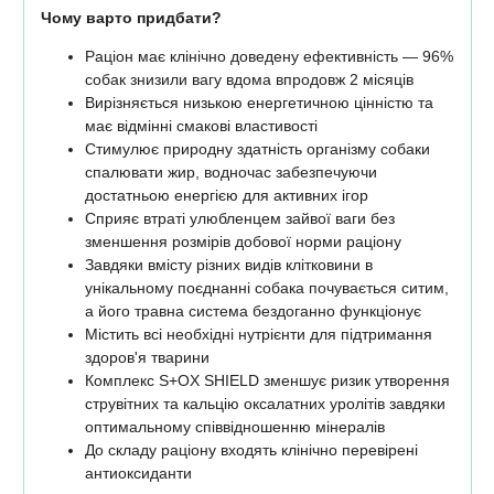
Чому варто придбати?
Раціон має клінічно доведену ефективність — 96%
собак знизили вагу вдома впродовж 2 місяців
Вирізняється низькою енергетичною цінністю та
має відмінні смакові властивості
Стимулює природну здатність організму собаки
спалювати жир, водночас забезпечуючи
достатньою енергією для активних ігор
Сприяє втраті улюбленцем зайвої ваги без
зменшення розмірів добової норми раціону
Завдяки вмісту різних видів клітковини в
унікальному поєднанні собака почувається ситим,
а його травна система бездоганно функціонує
Містить всі необхідні нутрієнти для підтримання
здоров'я тварини
Комплекс S+OX SHIELD зменшує ризик утворення
струвітних та кальцію оксалатних уролітів завдяки
оптимальному співвідношенню мінералів
До складу раціону входять клінічно перевірені
антиоксиданти