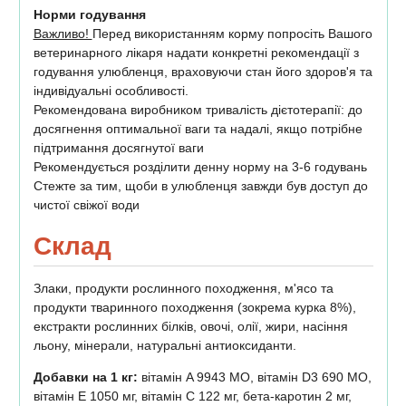
Норми годування
Важливо!
Перед використанням корму попросіть Вашого
ветеринарного лікаря надати конкретні рекомендації з
годування улюбленця, враховуючи стан його здоров'я та
індивідуальні особливості.
Рекомендована виробником тривалість дієтотерапії: до
досягнення оптимальної ваги та надалі, якщо потрібне
підтримання досягнутої ваги
Рекомендується розділити денну норму на 3-6 годувань
Стежте за тим, щоби в улюбленця завжди був доступ до
чистої свіжої води
Склад
Злаки, продукти рослинного походження, м'ясо та
продукти тваринного походження (зокрема курка 8%),
екстракти рослинних білків, овочі, олії, жири, насіння
льону, мінерали, натуральні антиоксиданти.
Добавки на 1 кг:
вітамін A 9943 МО, вітамін D3 690 МО,
вітамін E 1050 мг, вітамін C 122 мг, бета-каротин 2 мг,