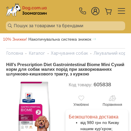
10% Знижки!
Накопичувальна система знижок
Головна
Каталог
Харчування собак
Лікувальний корм
Hill’s Prescription Diet Gastrointestinal Biome Mini Сухий
корм для собак малих порід при захворюваннях
шлунково-кишкового тракту, з куркою
605838
Код товару:
Улюблені
Порівняння
Безкоштовна доставка
від 980 грн по Києву
нашим кур'єром;