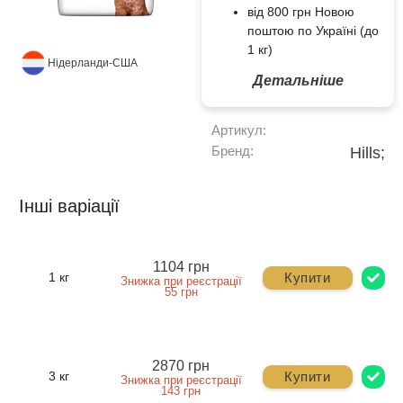
від 800 грн Новою
поштою по Україні (до
1 кг)
Нідерланди-США
Детальніше
Артикул:
Бренд:
Hills;
Інші варіації
1104 грн
Купити
1 кг
Знижка при реєстрації
55 грн
2870 грн
Купити
3 кг
Знижка при реєстрації
143 грн