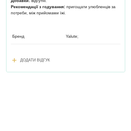
Добавки:
відсутні.
Рекомендації з годування:
пригощати улюбленців за
потреби, між прийомами їжі.
Бренд
Yalute;
add
ДОДАТИ ВІДГУК