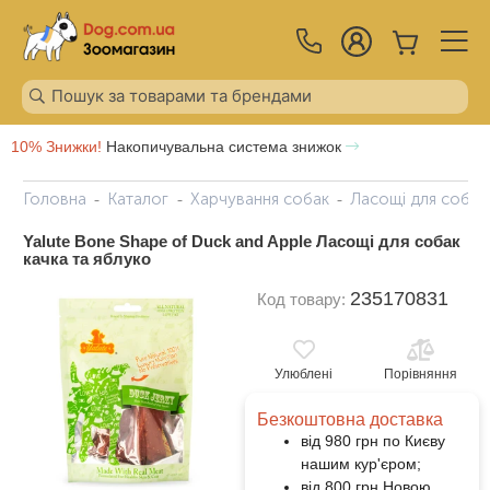
10% Знижки!
Накопичувальна система знижок
Головна
Каталог
Харчування собак
Ласощі для собак
Yalute Bone Shape of Duck and Apple Ласощі для собак
качка та яблуко
235170831
Код товару:
Улюблені
Порівняння
Безкоштовна доставка
від 980 грн по Києву
нашим кур'єром;
від 800 грн Новою