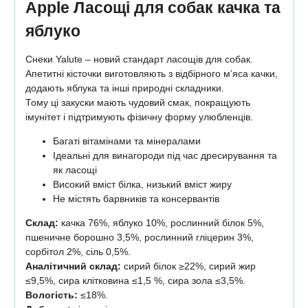
Apple Ласощі для собак качка та
яблуко
Снеки Yalute – новий стандарт ласощів для собак.
Апетитні кісточки виготовляють з відбірного м’яса качки,
додають яблука та інші природні складники.
Тому ці закуски мають чудовий смак, покращують
імунітет і підтримують фізичну форму улюбленців.
Багаті вітамінами та мінералами
Ідеальні для винагороди під час дресирування та
як ласощі
Високий вміст білка, низький вміст жиру
Не містять барвників та консервантів
Склад:
качка 76%, яблуко 10%, рослинний білок 5%,
пшеничне борошно 3,5%, рослинний гліцерин 3%,
сорбітол 2%, сіль 0,5%.
Аналітичний склад:
сирий білок ≥22%, сирий жир
≤9,5%, сира клітковина ≤1,5 %, сира зола ≤3,5%.
Вологість:
≤18%.