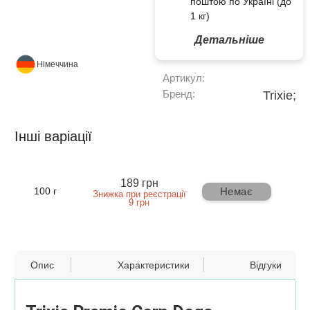
поштою по Україні (до
1 кг)
Детальніше
Німеччина
Артикул:
Бренд:
Trixie;
Інші варіації
189 грн
Немає
100 г
Знижка при реєстрації
9 грн
Опис
Характеристики
Відгуки