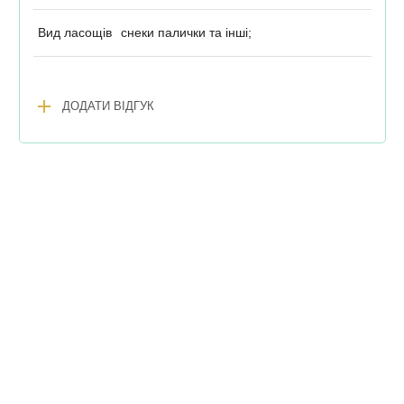
Вид ласощів
снеки палички та інші;
add
ДОДАТИ ВІДГУК