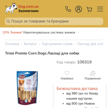
10% Знижки!
Накопичувальна система знижок
Головна
Каталог
Харчування собак
Ласощі для собак
Trixie Premio Corn Dogs Ласощі для собак
106319
Код товару:
Улюблені
Порівняння
Безкоштовна доставка
від 980 грн по Києву
нашим кур'єром;
від 800 грн Новою