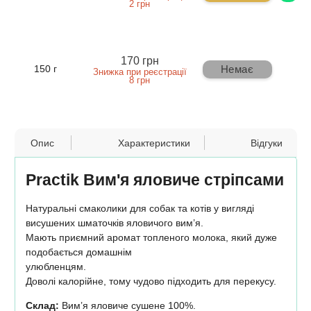
2 грн
170 грн
Немає
150 г
Знижка при реєстрації
8 грн
Опис
Характеристики
Відгуки
Practik Вим'я яловиче стріпсами
Натуральні смаколики для собак та котів у вигляді
висушених шматочків яловичого вим’я.
Мають приємний аромат топленого молока, який дуже
подобається домашнім
улюбленцям.
Доволі калорійне, тому чудово підходить для перекусу.
Склад:
Вим’я яловиче сушене 100%.