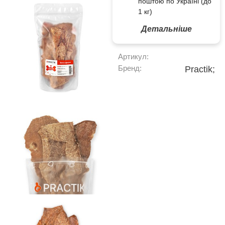
поштою по Україні (до
1 кг)
Детальніше
Артикул:
Бренд:
Practik;