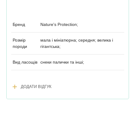
Бренд
Nature's Protection;
Розмір
мала і мініатюрна; середня; велика і
породи
гігантська;
Вид ласощів
снеки палички та інші;
add
ДОДАТИ ВІДГУК