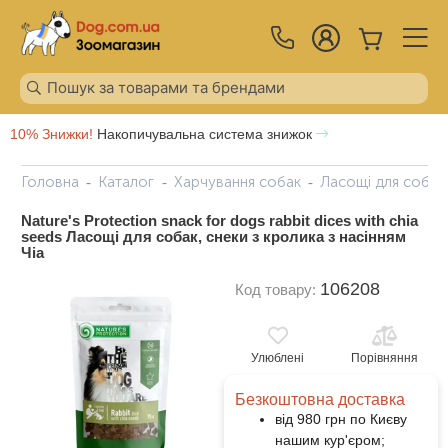
10% Знижки!
Накопичувальна система знижок
Головна
Каталог
Харчування собак
Ласощі для собак
Nature's Protection snack for dogs rabbit dices with chia
seeds Ласощі для собак, снеки з кролика з насінням
Чіа
106208
Код товару:
Улюблені
Порівняння
Безкоштовна доставка
від 980 грн по Києву
нашим кур'єром;