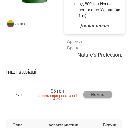
від 800 грн Новою
поштою по Україні (до
1 кг)
Литва
Детальніше
Артикул:
Бренд:
Nature's Protection;
Інші варіації
95 грн
Немає
75 г
Знижка при реєстрації
4 грн
Опис
Характеристики
Відгуки