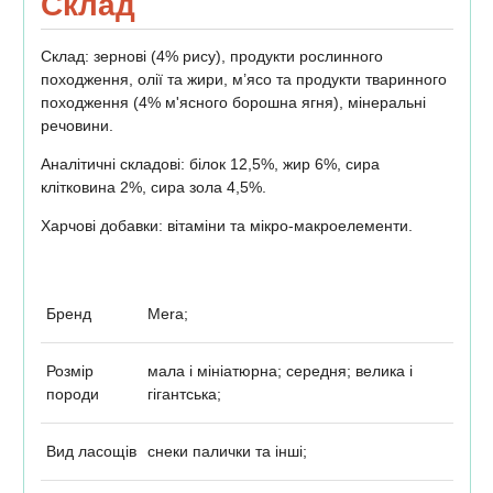
Склад
Склад: зернові (4% рису), продукти рослинного
походження, олії та жири, м’ясо та продукти тваринного
походження (4% м'ясного борошна ягня), мінеральні
речовини.
Аналітичні складові: білок 12,5%, жир 6%, сира
клітковина 2%, сира зола 4,5%.
Харчові добавки: вітаміни та мікро-макроелементи.
Бренд
Mera;
Розмір
мала і мініатюрна; середня; велика і
породи
гігантська;
Вид ласощів
снеки палички та інші;