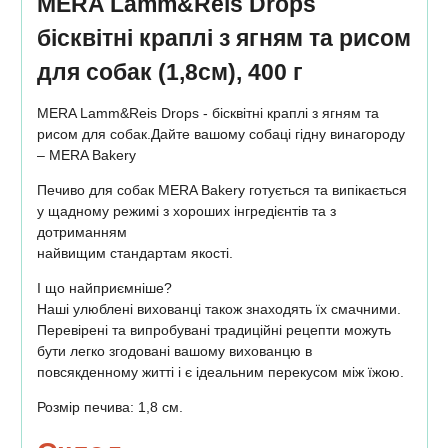
MERA Lamm&Reis Drops
бісквітні краплі з ягням та рисом
для собак (1,8см), 400 г
MERA Lamm&Reis Drops - бісквітні краплі з ягням та
рисом для собак.Дайте вашому собаці гідну винагороду
– MERA Bakery
Печиво для собак MERA Bakery готується та випікається
у щадному режимі з хороших інгредієнтів та з
дотриманням
найвищим стандартам якості.
І що найприємніше?
Наші улюблені вихованці також знаходять їх смачними.
Перевірені та випробувані традиційні рецепти можуть
бути легко згодовані вашому вихованцю в
повсякденному житті і є ідеальним перекусом між їжою.
Розмір печива: 1,8 см.