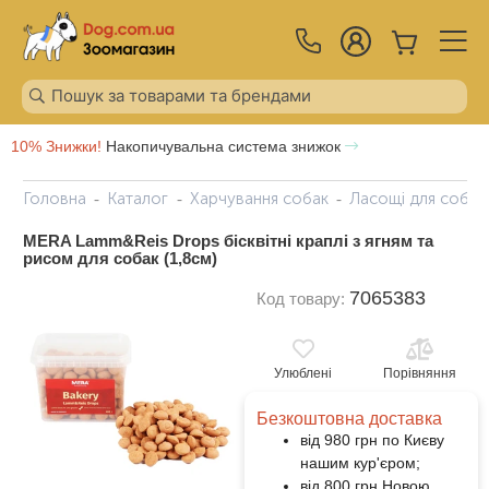
10% Знижки!
Накопичувальна система знижок
Головна
Каталог
Харчування собак
Ласощі для собак
MERA Lamm&Reis Drops бісквітні краплі з ягням та
рисом для собак (1,8см)
7065383
Код товару:
Улюблені
Порівняння
Безкоштовна доставка
від 980 грн по Києву
нашим кур'єром;
від 800 грн Новою