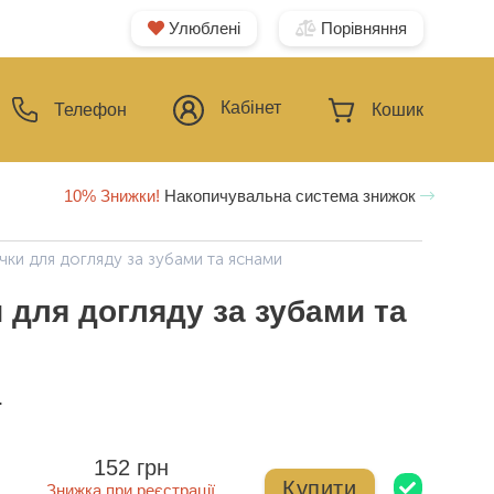
Улюблені
Порівняння
Кабінет
Телефон
Кошик
10% Знижки!
Накопичувальна система знижок
ички для догляду за зубами та яснами
и для догляду за зубами та
ї
152 грн
Купити
Знижка при реєстрації