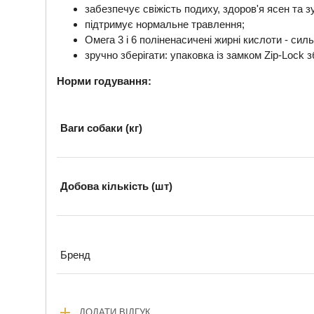
забезпечує свіжість подиху, здоров'я ясен та з
підтримує нормальне травлення;
Омега 3 і 6 поліненасичені жирні кислоти - сил
зручно зберігати: упаковка із замком Zір-Lосk з
Норми годування:
Ваги собаки (кг)
Добова кількість (шт)
Бренд
add
ДОДАТИ ВІДГУК