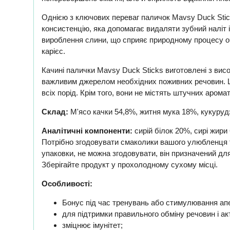
Однією з ключових переваг паличок Mavsy Duck Stick
консистенцію, яка допомагає видаляти зубний наліт 
вироблення слини, що сприяє природному процесу оч
карієс.
Качині палички Mavsy Duck Sticks виготовлені з висо
важливим джерелом необхідних поживних речовин. Ці
всіх порід. Крім того, вони не містять штучних аром
Склад:
М'ясо качки 54,8%, житня мука 18%, кукурудз
Аналітичні компоненти:
сирій білок 20%, сирі жири
Потрібно згодовувати смаколики вашого улюбленця т
упаковки, не можна згодовувати, він призначений дл
Зберігайте продукт у прохолодному сухому місці.
Особливості:
Бонус під час тренувань або стимулювання апе
для підтримки правильного обміну речовин і ак
зміцнює імунітет;