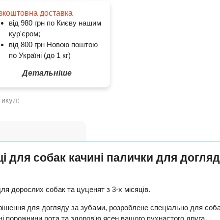
зкоштовна доставка
від 980 грн по Києву нашим
кур'єром;
від 800 грн Новою поштою
по Україні (до 1 кг)
Детальніше
тикул:
щі для собак качині палички для догляд
я дорослих собак та цуценят з 3-х місяців.
рішення для догляду за зубами, розроблене спеціально для собак.
єні порожнини рота та здоров'ю ясен вашого пухнастого друга.