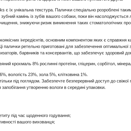
s є їх унікальна текстура. Палички спеціально розроблені таки
і зубний камінь із зубів вашого собаки, поки він насолоджуєть
ищення, знижуючи ризик виникнення таких стоматологічних проб
коякісних інгредієнтів, основним компонентом яких є справжня ка
 палички ретельно приготовані для забезпечення оптимальної з
атизаторів, барвників та консервантів, що забезпечує здоровий 
яний крохмаль 8% рослинні протеїни, гліцерин, сорбітол, мінера
 6%, вологість 23%, зола 5%, клітковина 1%.
ільки під поглядом.
Забезпечте безперервний доступ до свіжої 
я запобігання утворенню вологи в середині упаковки.
титу під час щоденного годування;
тивності вашого вихованця;