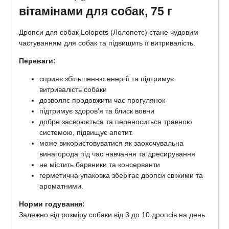
вітамінами для собак, 75 г
Дропси для собак Lolopets (Лолопетс) стане чудовим
частуванням для собак та підвищить її витривалість.
Переваги:
сприяє збільшенню енергії та підтримує
витривалість собаки
дозволяє продовжити час прогулянок
підтримує здоров'я та блиск вовни
добре засвоюється та переноситься травною
системою, підвищує апетит.
може використовуватися як заохочувальна
винагорода під час навчання та дресирування
не містить барвники та консерванти
герметична упаковка зберігає дропси свіжими та
ароматними.
Норми годування:
Залежно від розміру собаки від 3 до 10 дропсів на день