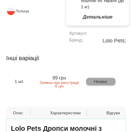
поштою по Україні (до
1 кг)
Польща
Детальніше
Артикул:
Бренд:
Lolo Pets;
Інші варіації
99 грн
Немає
1 шт.
Знижка при реєстрації
4 грн
Опис
Характеристики
Відгуки
Lolo Pets Дропси молочні з