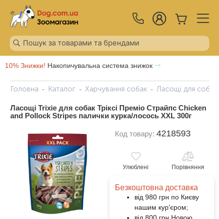
10% Знижки!
Накопичувальна система знижок
Головна
Каталог
Харчування собак
Ласощі для собак
Ласощі Trixie для собак Тріксі Преміо Страйпс Chicken
and Pollock Stripes палички курка/лосось XXL 300г
4218593
Код товару:
Улюблені
Порівняння
Безкоштовна доставка
від 980 грн по Києву
нашим кур'єром;
від 800 грн Новою