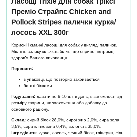
Ласощі Trixie для собак Тріксі
Преміо Страйпс Chicken and
Pollock Stripes палички курка/
лосось XXL 300г
Корисні і смачні ласощі для собак у вигляді паличок.
Містять велику кількість білків, що сприяє підтримці
здоров'я Вашого вихованця
Переваги:
в упаковці, що повторно закривається
багаті білками
Годування:
давати по 6-10 шт. в день, в залежності від
розміру тварини, як заохочення або добавку до
основного раціону.
Склад:
сирий білок 28,0%, сирої жир 2,0%, сира зола
3,5%, сира клітковина 0,4%, вологість 35,0%.
Інгредієнти:
курча, лосось, яєчний білок, гліцерин, сіль.