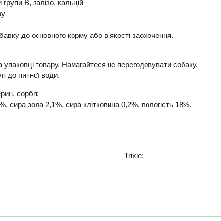
 групи В, залізо, кальцій
ру
авку до основного корму або в якості заохочення.
 упаковці товару. Намагайтеся не перегодовувати собаку.
п до питної води.
рин, сорбіт.
%, cира зола 2,1%, cира клітковина 0,2%, вологість 18%.
Trixie;