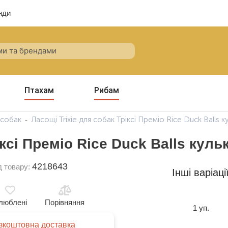
нди
Птахам
Рибам
 собак
Ласощі Trixie для собак Тріксі Преміо Rice Duck Balls к
ксі Преміо Rice Duck Balls куль
4218643
д товару:
Інші варіаці
люблені
Порівняння
1 уп.
зкоштовна доставка