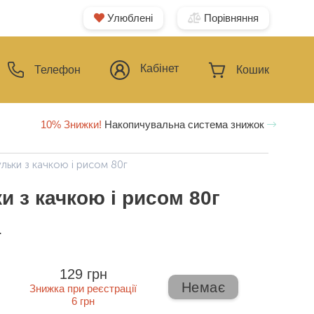
Улюблені
Порівняння
Кабінет
Телефон
Кошик
10% Знижки!
Накопичувальна система знижок
ульки з качкою і рисом 80г
ки з качкою і рисом 80г
ї
129 грн
Немає
Знижка при реєстрації
6 грн