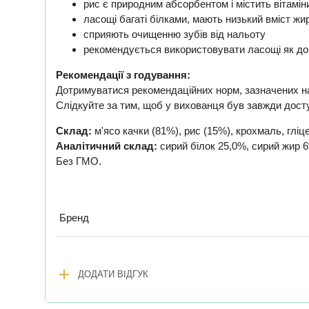
рис є природним абсорбентом і містить вітаміни
ласощі багаті білками, мають низький вміст жи
сприяють очищенню зубів від нальоту
рекомендується використовувати ласощі як доб
Рекомендації з годування:
Дотримуватися рекомендаційних норм, зазначених на
Слідкуйте за тим, щоб у вихованця був завжди досту
Склад:
м'ясо качки (81%), рис (15%), крохмаль, гліце
Аналітичний склад:
cирий білок 25,0%, cирий жир 6
Без ГМО.
Бренд
add
ДОДАТИ ВІДГУК