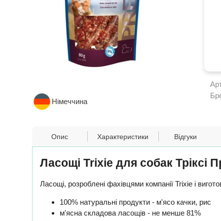
Ар
Бр
Німеччина
Опис
Характеристики
Відгуки
Ласощі Trixie для собак Тріксі 
Ласощі, розроблені фахівцями компанії Trixie і виго
100% натуральні продукти - м'ясо качки, рис
м'ясна складова ласощів - не менше 81%