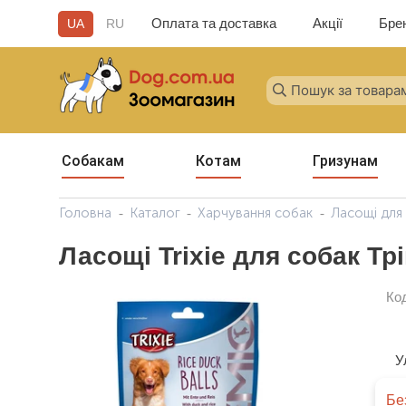
Оплата та доставка
Акції
Бре
UA
RU
Собакам
Котам
Гризунам
Головна
Каталог
Харчування собак
Ласощі для
Ласощі Trixie для собак Трі
Ко
У
Бе