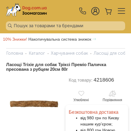
10% Знижки!
Накопичувальна система знижок
Головна
Каталог
Харчування собак
Ласощі для собак
Ласощі Trixie для собак Тріксі Преміо Паличка
пресована з рубцем 20см 80г
4218606
Код товару:
Улюблені
Порівняння
Безкоштовна доставка
від 980 грн по Києву
нашим кур'єром;
від 800 грн Новою