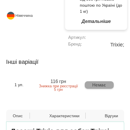
поштою по Україні (до
1 кг)
Німеччина
Детальніше
Артикул:
Бренд:
Trixie;
Інші варіації
116 грн
Немає
1 уп.
Знижка при реєстрації
5 грн
Опис
Характеристики
Відгуки