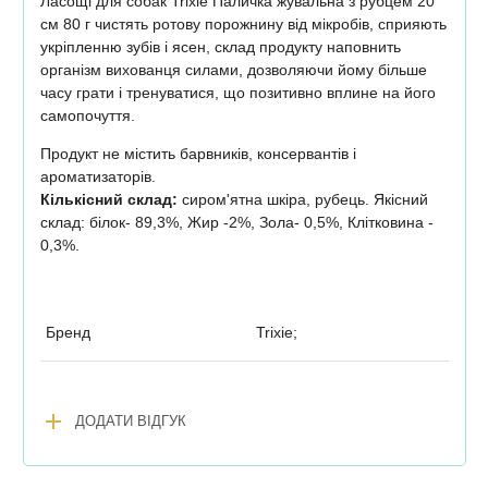
Ласощі для собак Trixie Паличка жувальна з рубцем 20
см 80 г чистять ротову порожнину від мікробів, сприяють
укріпленню зубів і ясен, склад продукту наповнить
організм вихованця силами, дозволяючи йому більше
часу грати і тренуватися, що позитивно вплине на його
самопочуття.
Продукт не містить барвників, консервантів і
ароматизаторів.
Кількісний склад:
сиром'ятна шкіра, рубець. Якісний
склад: білок- 89,3%, Жир -2%, Зола- 0,5%, Клітковина -
0,3%.
Бренд
Trixie;
add
ДОДАТИ ВІДГУК