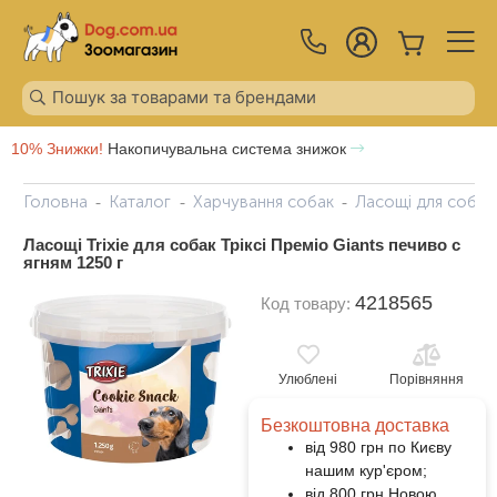
10% Знижки!
Накопичувальна система знижок
Головна
Каталог
Харчування собак
Ласощі для собак
Ласощі Trixie для собак Тріксі Преміо Giants печиво с
ягням 1250 г
4218565
Код товару:
Улюблені
Порівняння
Безкоштовна доставка
від 980 грн по Києву
нашим кур'єром;
від 800 грн Новою