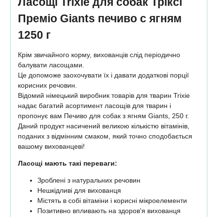
Ласощі Trixie для собак Тріксі
Преміо Giants печиво с ягням
1250 г
Крім звичайного корму, вихованців слід періодично
балувати ласощами.
Це допоможе заохочувати їх і давати додаткові порції
корисних речовин.
Відомий німецький виробник товарів для тварин Trixie
надає багатий асортимент ласощів для тварин і
пропонує вам Печиво для собак з ягням Giants, 250 г.
Даний продукт насичений великою кількістю вітамінів,
поданих з відмінним смаком, який точно сподобається
вашому вихованцеві!
Ласощі мають такі переваги:
Зроблені з натуральних речовин
Нешкідливі для вихованця
Містять в собі вітаміни і корисні мікроелементи
Позитивно впливають на здоров'я вихованця