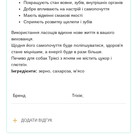
Покращують стан вовни, зубів, внутрішніх органів
Добре впливають на настрій і самопочуття
Мають відмінні смакові якості
Сприяють розвитку щелепи і зубів
Використання ласощів вдихне нове життя в вашого
вихованця.
Щодня його самопочуття буде поліпшуватися, здоров'я
стане міцнішим, а енергії буде в рази більше.
Печиво для собак Тріксі з ягням не містить цукор і
глютеїн.
Інгредієнти:
зерно, сахароза, м'ясо
Бренд
Trixie;
add
ДОДАТИ ВІДГУК