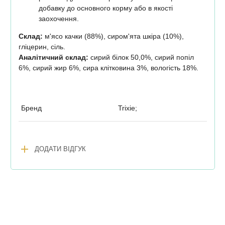
добавку до основного корму або в якості
заохочення.
Склад:
м'ясо качки (88%), сиром'ята шкіра (10%),
гліцерин, сіль.
Аналітичний склад:
сирий білок 50,0%, сирий попіл
6%, сирий жир 6%, сира клітковина 3%, вологість 18%.
Бренд
Trixie;
add
ДОДАТИ ВІДГУК