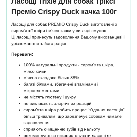
Ласощі Trixie для собак Тріксі
Преміо Crispy Duck качка 100г
Ласощі для собак PREMIO Crispy Duck виготовлені з
сиром'ятої шкіри і м'яса качки у вигляді смужок.
Ці ласощі принесуть задоволення Вашому вихованцеві і
урізноманітнять його раціон
Переваги:
100% натуральні продукти - сиром'ята шкіра,
м'ясо качки
м'ясна складова більш 88%
багаті білками, збагачені вітамінами і
мікроелементами
не містять глютену і цукру
не викликають алергічних реакцій
сиром'ята шкіра робить процес "з'їдання ласощів"
більш тривалим, що забезпечує собакам чимале
задоволення
сприяють очищенню зубів від нальоту
рекомендується використовувати ласощі як