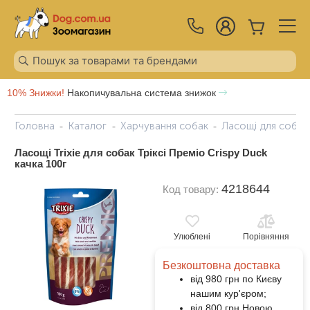
10% Знижки!
Накопичувальна система знижок
Головна
Каталог
Харчування собак
Ласощі для собак
Ласощі Trixie для собак Тріксі Преміо Crispy Duck
качка 100г
4218644
Код товару:
Улюблені
Порівняння
Безкоштовна доставка
від 980 грн по Києву
нашим кур'єром;
від 800 грн Новою