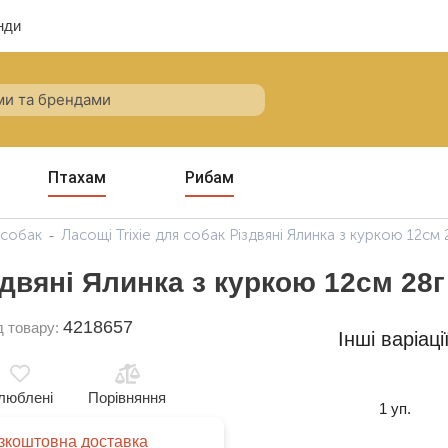
нди
Птахам
Рибам
 собак
Ласощі Trixie для собак Різдвяні Ялинка з куркою 12см 
здвяні Ялинка з куркою 12см 28г
4218657
д товару:
Інші варіаці
люблені
Порівняння
1 уп.
зкоштовна доставка