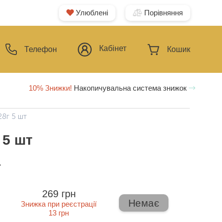
Улюблені
Порівняння
Кабінет
Телефон
Кошик
10% Знижки!
Накопичувальна система знижок
28г 5 шт
 5 шт
ї
269 грн
Немає
Знижка при реєстрації
13 грн