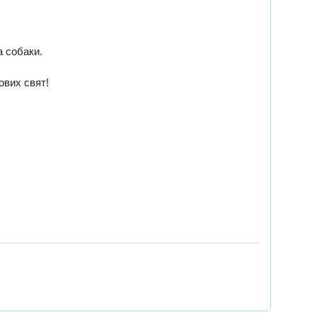
а собаки.
ових свят!