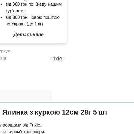
від 980 грн по Києву нашим
кур'єром;
від 800 грн Новою поштою
по Україні (до 1 кг)
Детальніше
тикул:
енд:
Trixie;
і Ялинка з куркою 12см 28г 5 шт
асощами від Trixie.
 із сиром'ятної шкіри.