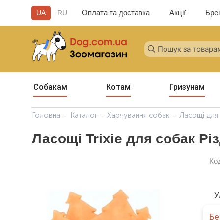
Оплата та доставка
Акції
Бре
UA
RU
Собакам
Котам
Гризунам
Головна
Каталог
Харчування собак
Ласощі для
Ласощі Trixie для собак Рі
Ко
У
Бе