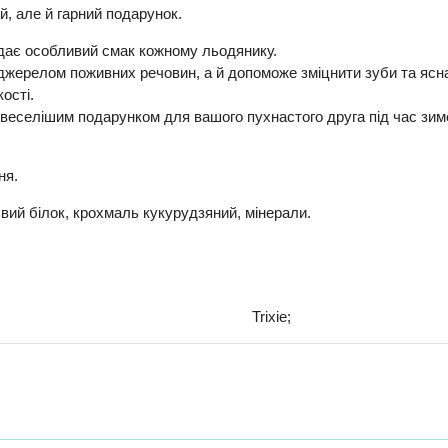
й, але й гарний подарунок.
дає особливий смак кожному льодянику.
джерелом поживних речовин, а й допоможе зміцнити зуби та ясн
ості.
йвеселішим подарунком для вашого пухнастого друга під час зим
ня.
оєвий білок, крохмаль кукурудзяний, мінерали.
Trixie;