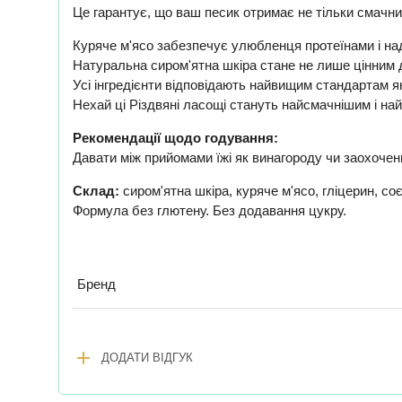
Це гарантує, що ваш песик отримає не тільки смачни
Куряче м'ясо забезпечує улюбленця протеїнами і на
Натуральна сиром'ятна шкіра стане не лише цінним 
Усі інгредієнти відповідають найвищим стандартам як
Нехай ці Різдвяні ласощі стануть найсмачнішим і на
Рекомендації щодо годування:
Давати між прийомами їжі як винагороду чи заохочен
Склад:
сиром'ятна шкіра, куряче м'ясо, гліцерин, с
Формула без глютену. Без додавання цукру.
Бренд
add
ДОДАТИ ВІДГУК