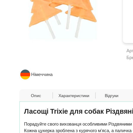
Ар
Бр
Німеччина
Опис
Характеристики
Відгуки
Ласощі Trixie для собак Різдвян
Порадуйте свого вихованця особливими Різдвяними л
Кожна цукерка зроблена з курячого м'яса, а паличка –