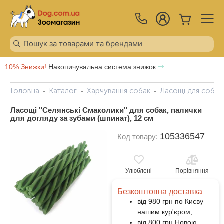
10% Знижки!
Накопичувальна система знижок
Головна
Каталог
Харчування собак
Ласощі для собак
Ласощі "Селянські Смаколики" для собак, палички
для догляду за зубами (шпинат), 12 см
105336547
Код товару:
Улюблені
Порівняння
Безкоштовна доставка
від 980 грн по Києву
нашим кур'єром;
від 800 грн Новою