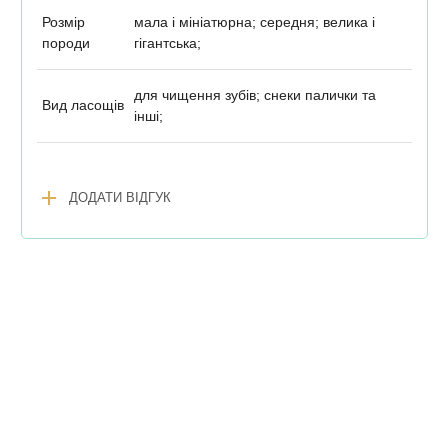
Розмір
мала і мініатюрна; середня; велика і
породи
гігантська;
для чищення зубів; снеки палички та
Вид ласощів
інші;
add
ДОДАТИ ВІДГУК