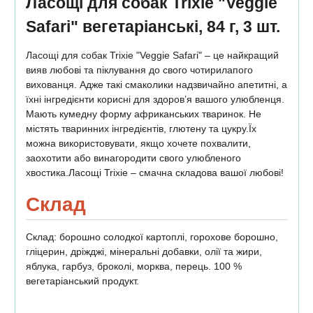
Ласощі для собак Trixie "Veggie
Safari" вегетаріанські, 84 г, 3 шт.
Ласощі для собак Trixie "Veggie Safari" – це найкращий
вияв любові та піклування до свого чотирилапого
вихованця. Адже такі смаколики надзвичайно апетитні, а
їхні інгредієнти корисні для здоров’я вашого улюбленця.
Мають кумедну форму африканських тваринок. Не
містять тваринних інгредієнтів, глютену та цукру.Їх
можна використовувати, якщо хочете похвалити,
заохотити або винагородити свого улюбленого
хвостика.Ласощі Trixie – смачна складова вашої любові!
Склад
Склад: борошно солодкої картоплі, горохове борошно,
гліцерин, дріжджі, мінеральні добавки, олії та жири,
яблука, гарбуз, броколі, морква, перець. 100 %
вегетаріанський продукт.