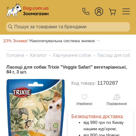
10% Знижки!
Накопичувальна система знижок
Головна
Каталог
Харчування собак
Ласощі для собак
Ласощі для собак Trixie "Veggie Safari" вегетаріанські,
84 г, 3 шт.
1170287
Код товару:
Улюблені
Порівняння
Безкоштовна доставка
від 980 грн по Києву
нашим кур'єром;
від 800 грн Новою