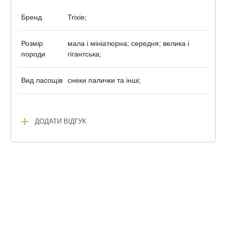
Бренд
Trixie;
Розмір
мала і мініатюрна; середня; велика і
породи
гігантська;
Вид ласощів
снеки палички та інші;
add
ДОДАТИ ВІДГУК