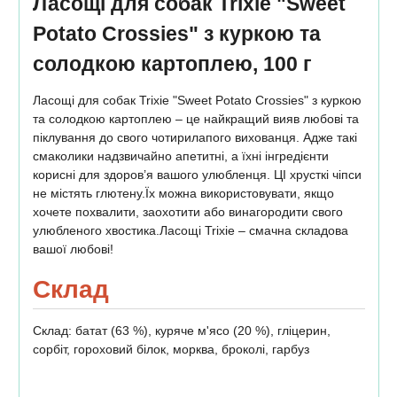
Ласощі для собак Trixie "Sweet
Potato Crossies" з куркою та
солодкою картоплею, 100 г
Ласощі для собак Trixie "Sweet Potato Crossies" з куркою
та солодкою картоплею – це найкращий вияв любові та
піклування до свого чотирилапого вихованця. Адже такі
смаколики надзвичайно апетитні, а їхні інгредієнти
корисні для здоров’я вашого улюбленця. ЦІ хрусткі чіпси
не містять глютену.Їх можна використовувати, якщо
хочете похвалити, заохотити або винагородити свого
улюбленого хвостика.Ласощі Trixie – смачна складова
вашої любові!
Склад
Склад: батат (63 %), куряче м'ясо (20 %), гліцерин,
сорбіт, гороховий білок, морква, броколі, гарбуз