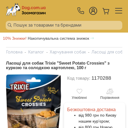
10% Знижки!
Накопичувальна система знижок
Головна
Каталог
Харчування собак
Ласощі для собак
Ласощі для собак Trixie "Sweet Potato Crossies" з
куркою та солодкою картоплею, 100 г
1170288
Код товару:
Улюблені
Порівняння
Безкоштовна доставка
від 980 грн по Києву
нашим кур'єром;
від 800 грн Новою