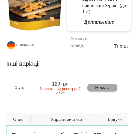
поштою по Україні (до
1 кг)
Детальніше
Артикул:
Бренд:
Trixie;
Німеччина
Інші варіації
129 грн
Немає
1 уп.
Знижка при реєстрації
6 грн
Опис
Характеристики
Відгуки