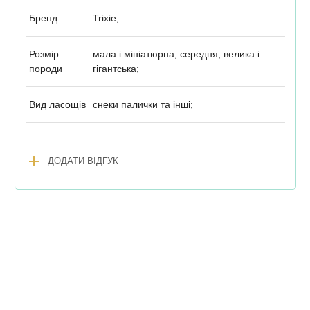
Бренд
Trixie;
Розмір
мала і мініатюрна; середня; велика і
породи
гігантська;
Вид ласощів
снеки палички та інші;
add
ДОДАТИ ВІДГУК